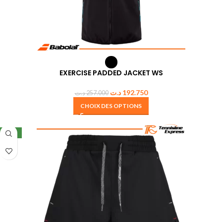
EXERCISE PADDED JACKET WS
د.ت
192.750
د.ت
257.000
CHOIX DES OPTIONS
NEW