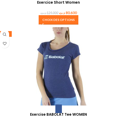
Exercice Short Women
د.ت
80.600
د.ت
124.000
CHOIX DES OPTIONS
-50%
Exercise BABOLAT Tee WOMEN