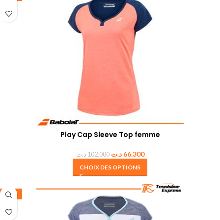
Play Cap Sleeve Top femme
د.ت
66.300
د.ت
102.000
CHOIX DES OPTIONS
-20%