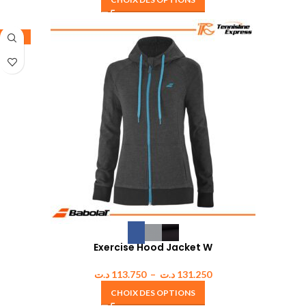
-35%
Exercise Hood Jacket W
د.ت
113.750
–
د.ت
131.250
CHOIX DES OPTIONS