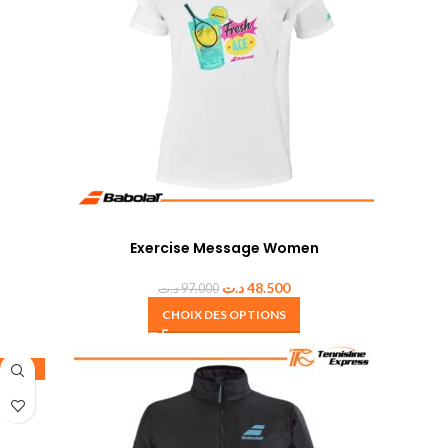
Exercise Message Women
د.ت
48.500
د.ت
97.000
CHOIX DES OPTIONS
-30%