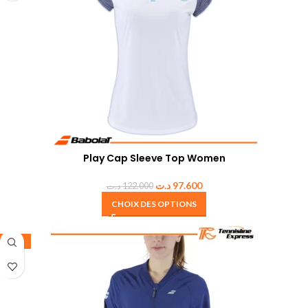
Play Cap Sleeve Top Women
د.ت
97.600
د.ت
122.000
CHOIX DES OPTIONS
-35%