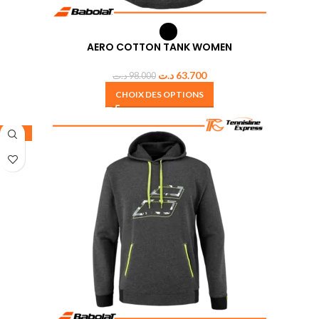
AERO COTTON TANK WOMEN
د.ت
63.700
د.ت
98.000
CHOIX DES OPTIONS
-30%