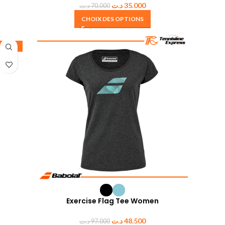
د.ت
35.000
د.ت
70.000
CHOIX DES OPTIONS
-50%
Exercise Flag Tee Women
د.ت
48.500
د.ت
97.000