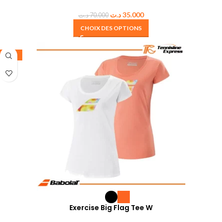
د.ت
35.000
د.ت
70.000
CHOIX DES OPTIONS
-50%
Exercise Big Flag Tee W