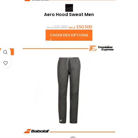
Aero Hood Sweat Men
د.ت
150.500
د.ت
215.000
CHOIX DES OPTIONS
-50%