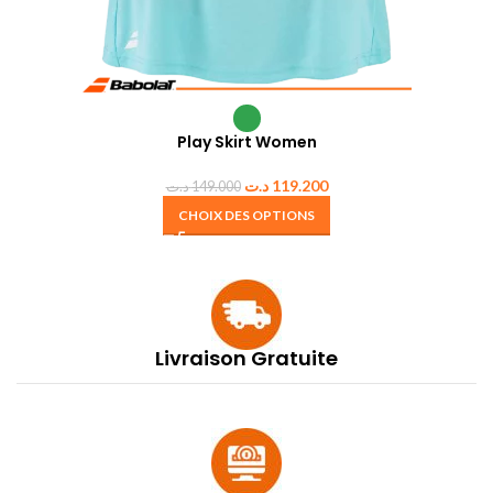
Play Skirt Women
د.ت
119.200
د.ت
149.000
CHOIX DES OPTIONS
Livraison Gratuite