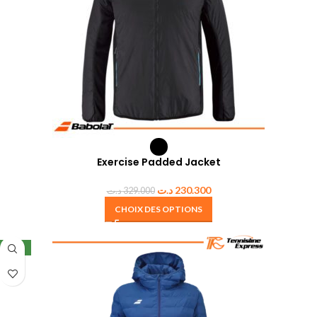
Exercise Padded Jacket
د.ت
230.300
د.ت
329.000
CHOIX DES OPTIONS
NEW