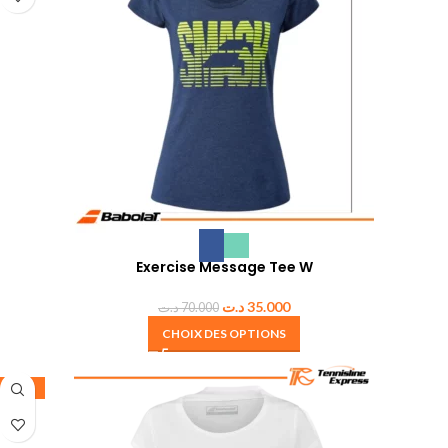
Exercise Message Tee W
د.ت
35.000
د.ت
70.000
CHOIX DES OPTIONS
-50%