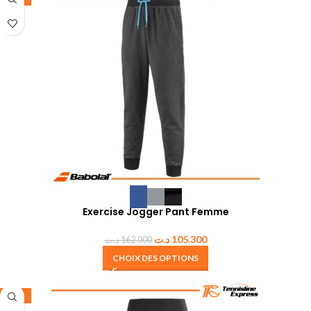
Exercise Jogger Pant Femme
د.ت
105.300
د.ت
162.000
CHOIX DES OPTIONS
-35%