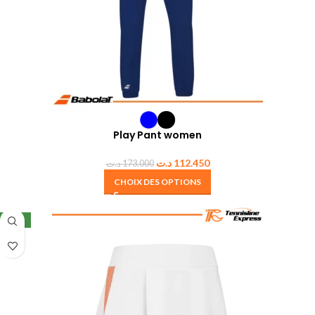
Play Pant women
د.ت
112.450
د.ت
173.000
CHOIX DES OPTIONS
NEW