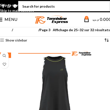
Skip to navigation
Skip to main content
0
MENU
د.ت
0.00
Accueil
Textile femmes
Page 3
Affichage de 25–32 sur 32 résultats
Show sidebar
-35%