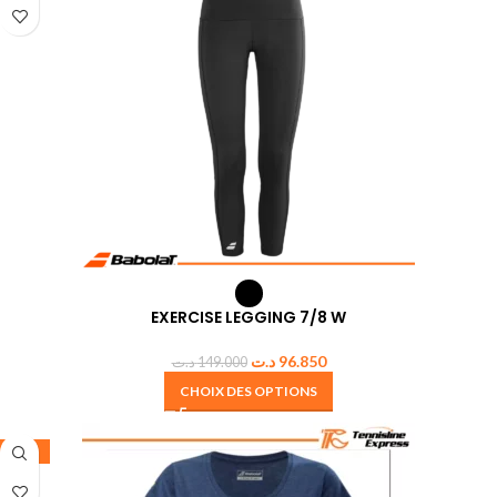
EXERCISE LEGGING 7/8 W
د.ت
96.850
د.ت
149.000
CHOIX DES OPTIONS
-50%