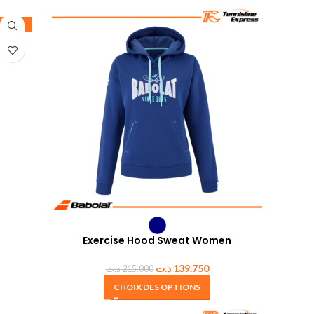
-35%
Exercise Hood Sweat Women
د.ت
139.750
د.ت
215.000
CHOIX DES OPTIONS