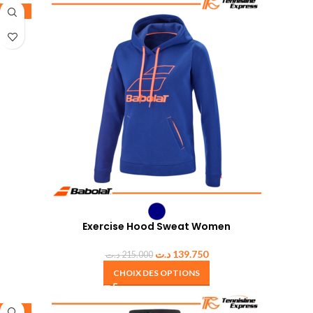
-35%
Exercise Hood Sweat Women
د.ت
139.750
د.ت
215.000
CHOIX DES OPTIONS
-35%