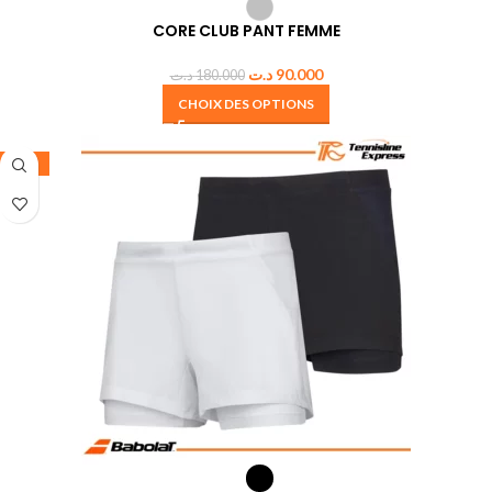
CORE CLUB PANT FEMME
د.ت
90.000
د.ت
180.000
CHOIX DES OPTIONS
-35%