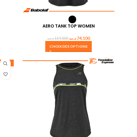
AERO TANK TOP WOMEN
د.ت
74.100
د.ت
114.000
CHOIX DES OPTIONS
-35%