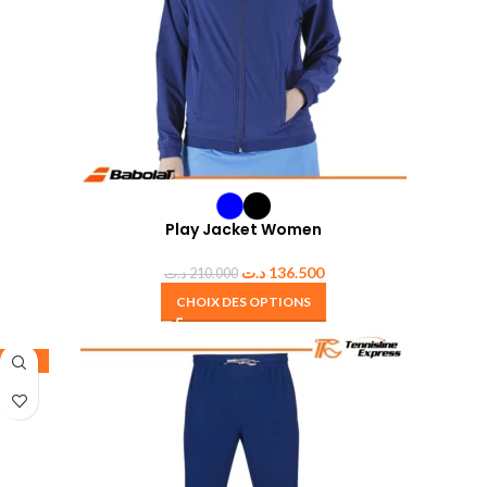
Play Jacket Women
د.ت
136.500
د.ت
210.000
CHOIX DES OPTIONS
-35%