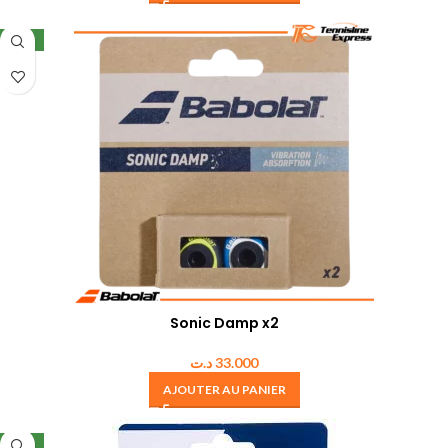
NEW
Sonic Damp x2
د.ت
33.000
AJOUTER AU PANIER
NEW