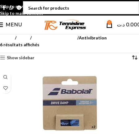
Skip to navigation
Skip to main content
0
MENU
د.ت
0.00
Accueil
Tennis
Accessoires Raquette
Antivibration
6 résultats affichés
Show sidebar