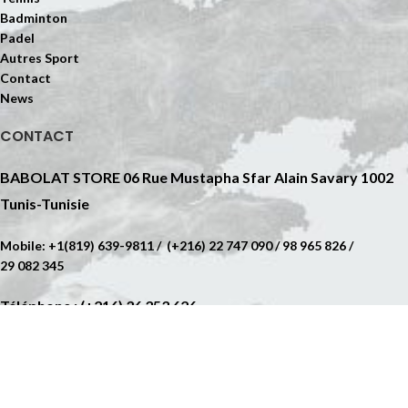
Badminton
Padel
Autres Sport
Contact
News
CONTACT
BABOLAT STORE 06 Rue Mustapha Sfar Alain Savary 1002
Tunis-Tunisie
Mobile: +1(819) 639-9811 / (+216) 22 747 090 / 98 965 826 /
29 082 345
Téléphone : (+216) 36 353 626
contact@tennislineexpress.com
MAP