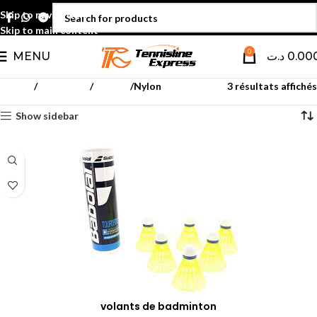
Skip to navigation
Skip to main content
0
MENU
د.ت
0.00
Accueil
Badminton
Volants
Nylon
3 résultats affichés
Show sidebar
volants de badminton