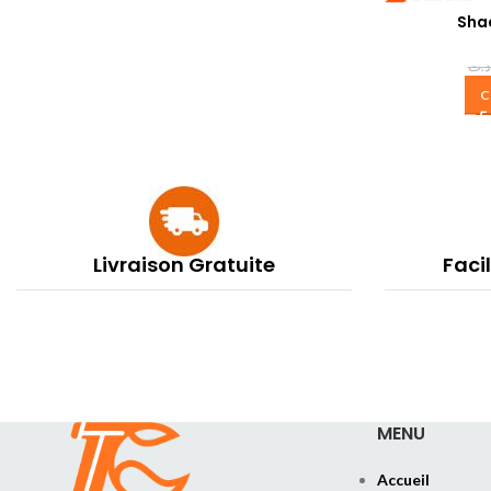
Sha
د.ت
C
Livraison Gratuite
Faci
MENU
Accueil