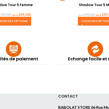
dow Tour 5 Femme
Shadow Tour 5 
د.ت
299.500
د.ت
299.
599.000
د.ت
599.000
HOIX DES OPTIONS
CHOIX DES OPTIO
lités de paiement
Echange facile et
CONTACT
BABOLAT STORE 06 Rue Mu