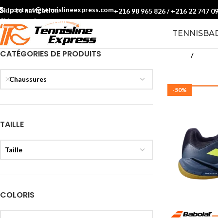
contact@tennislineexpress.com
Skip to navigation
+216 98 965 826
/
+216 22 747 0
Skip to main content
TENNIS
BA
CATÉGORIES DE PRODUITS
Accueil
Badmin
Chaussures
-50%
TAILLE
Taille
COLORIS