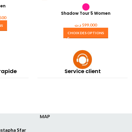
Men
Shadow Tour 5 Women
500
د.ت
599.000
NS
CHOIX DES OPTIONS
 rapide
Service client
MAP
stapha Sfar