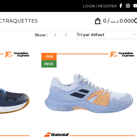
LOGIN / REGISTER
CT
RAQUETTES
0
/
د.ت
0.000
Show
9
24
36
-50%
NEW