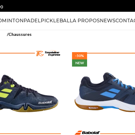
90
DMINTON
PADEL
PICKLEBALL
A PROPOS
NEWS
CONTA
ton
Chaussures
-50%
NEW