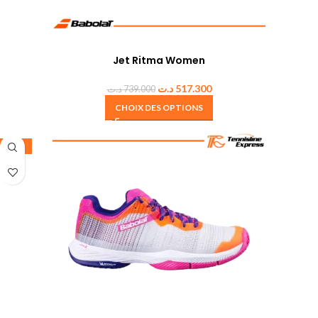
Jet Ritma Women
د.ت
517.300
د.ت
739.000
CHOIX DES OPTIONS
-50%