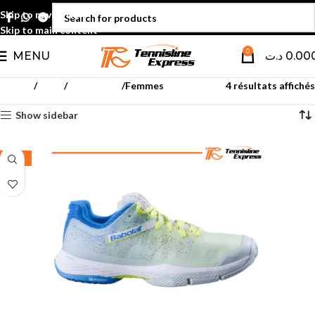
Skip to navigation
Skip to main content
0
MENU
د.ت
0.00
Accueil
Padel
Chaussures
Femmes
4 résultats affichés
Show sidebar
-30%