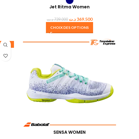
Jet Ritma Women
د.ت
369.500
د.ت
739.000
CHOIX DES OPTIONS
-50%
SENSA WOMEN