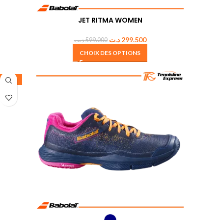
JET RITMA WOMEN
د.ت
299.500
د.ت
599.000
CHOIX DES OPTIONS
-50%