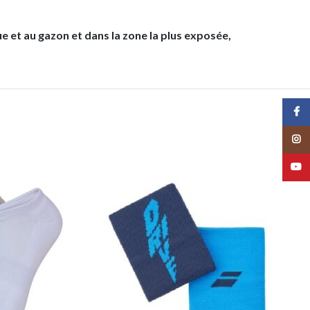
et au gazon et dans la zone la plus exposée,
Face
Insta
YouT