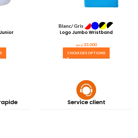
Blanc/ Gris
 Junior
Logo Jumbo Wristband
د.ت
33.000
S
CHOIX DES OPTIONS
 rapide
Service client