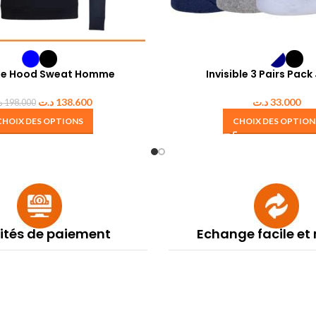
ise Hood Sweat Homme
Invisible 3 Pairs Pack
د.ت
138.600
د.ت
33.000
د
198.000
CHOIX DES OPTIONS
CHOIX DES OPTION
lités de paiement
Echange facile et