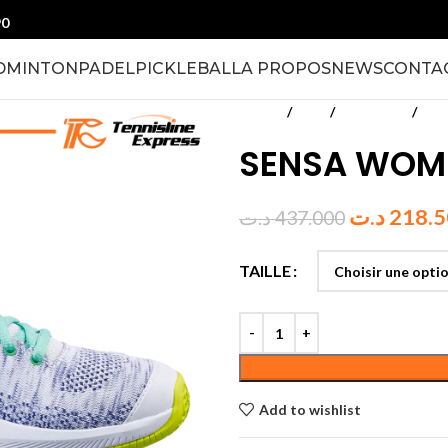
90
DMINTON
PADEL
PICKLEBALL
A PROPOS
NEWS
CONTA
Accueil
Padel
Chaussures
Fem
SENSA WOM
د.ت
218.
د.ت
437.000
TAILLE
Add to wishlist