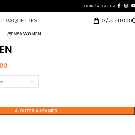
LOGIN / REGISTER
CT
RAQUETTES
0
/
د.ت
0.000
mes
SENSA WOMEN
EN
500
AJOUTER AU PANIER