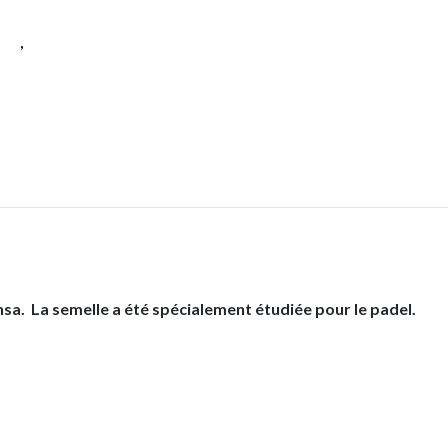
es
,
Padel
nsa.
La semelle a été spécialement étudiée pour le padel.