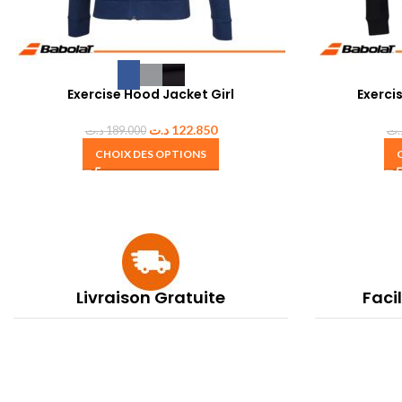
Exercise Hood Jacket Girl
Exerc
د.ت
122.850
د.ت
189.000
.ت
CHOIX DES OPTIONS
Livraison Gratuite
Faci