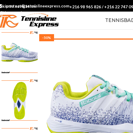
contact@tennislineexpress.com
Skip to navigation
+216 98 965 826
/
+216 22 747 0
Skip to main content
TENNIS
BA
-50%