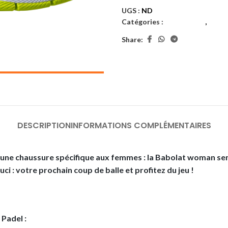
UGS :
ND
Catégories :
Chaussures
,
Femm
Share:
DESCRIPTION
INFORMATIONS COMPLÉMENTAIRES
une chaussure spécifique aux femmes : la
Babolat woman se
ci : votre prochain coup de balle et profitez du jeu !
 Padel :