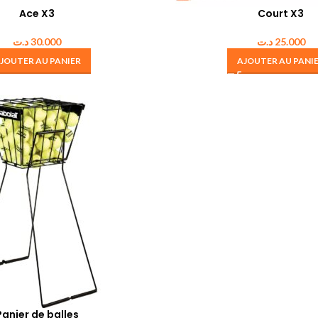
Ace X3
Court X3
د.ت
30.000
د.ت
25.000
JOUTER AU PANIER
AJOUTER AU PANI
Panier de balles