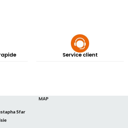
 rapide
Service client
MAP
stapha Sfar
isie