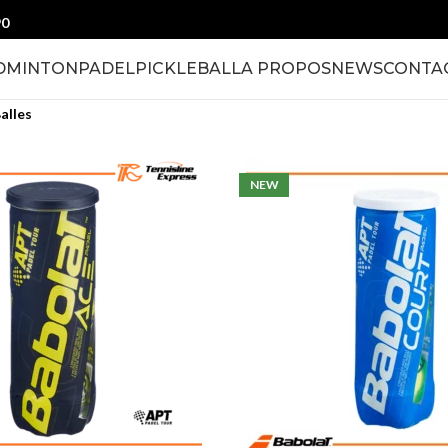
90
DMINTON
PADEL
PICKLEBALL
A PROPOS
NEWS
CONTA
alles
NEW