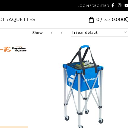
LOGIN / REGISTER
CT
RAQUETTES
0
/
د.ت
0.000
Show
9
24
36