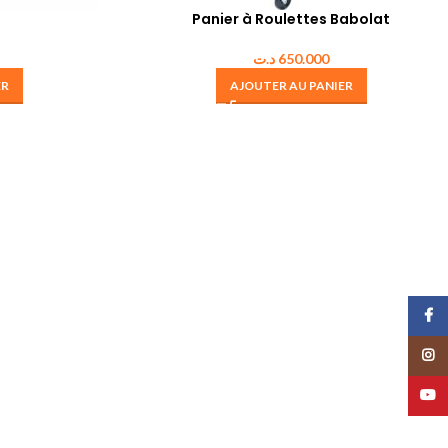
Panier à Roulettes Babolat
د.ت
650.000
ER
AJOUTER AU PANIER
Face
Insta
YouT