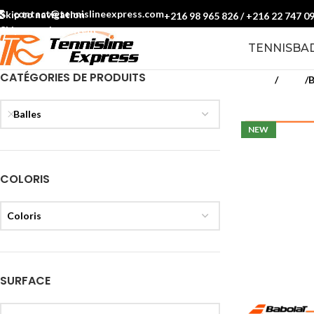
contact@tennislineexpress.com
Skip to navigation
+216 98 965 826
/
+216 22 747 0
Skip to main content
TENNIS
BA
CATÉGORIES DE PRODUITS
Accueil
Padel
B
Balles
NEW
COLORIS
Coloris
SURFACE