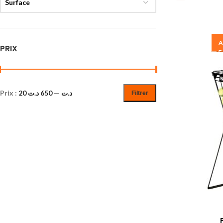
Surface
A
PRIX
Prix :
650 د.ت
—
20 د.ت
Filtrer