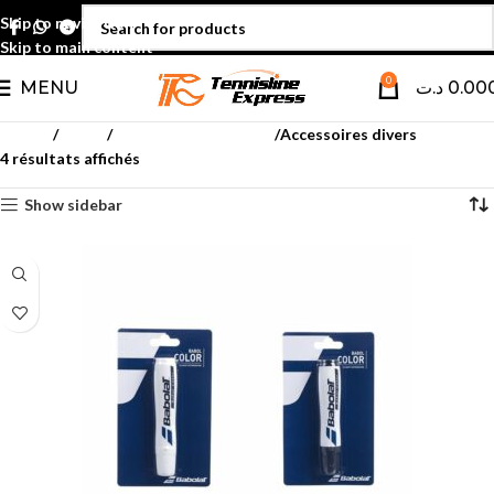
Skip to navigation
Skip to main content
0
MENU
د.ت
0.00
Accueil
Tennis
Accessoires Raquette
Accessoires divers
4 résultats affichés
Show sidebar