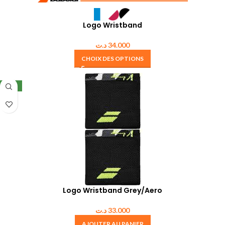
Logo Wristband
د.ت
34.000
CHOIX DES OPTIONS
NEW
Logo Wristband Grey/Aero
د.ت
33.000
AJOUTER AU PANIER