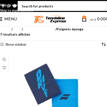
Skip to navigation
Skip to main content
0
MENU
د.ت
0.00
Accueil
Padel
Accessoires textiles
Poignets éponge
7 résultats affichés
Show sidebar