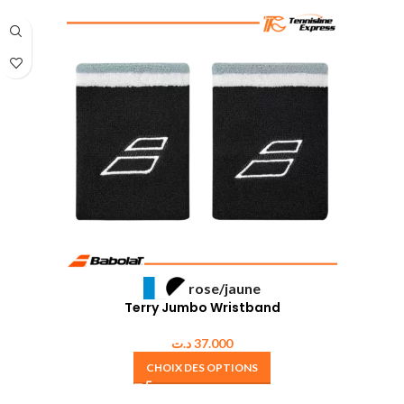
rose/jaune
Terry Jumbo Wristband
د.ت
37.000
CHOIX DES OPTIONS