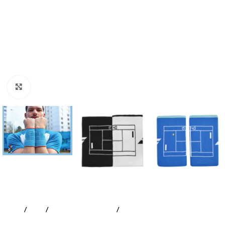
Click to enlarge
Accueil
Padel
Accessoires textiles
Poignets éponge