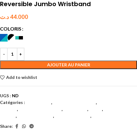
Reversible Jumbo Wristband
د.ت
44.000
COLORIS
AJOUTER AU PANIER
Add to wishlist
UGS :
ND
Catégories :
Accessoires
,
Accessoires textiles
,
Accessoires
textiles
,
Accessoires textiles
,
Badminton
,
Padel
,
Poignets
éponge
,
Poignets éponge
,
Poignets éponge
,
Tennis
Share: