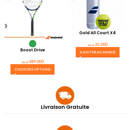
Gold All Court X4
د.ت
35.000
Boost Drive
AJOUTER AU PANIER
د.ت
389.000
CHOIX DES OPTIONS
Livraison Gratuite