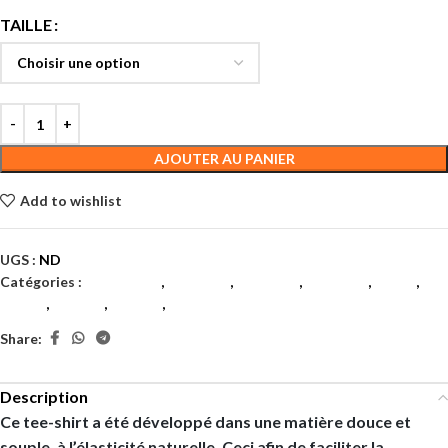
TAILLE
AJOUTER AU PANIER
Add to wishlist
UGS :
ND
Catégories :
Badminton
,
Hommes
,
Hommes
,
Hommes
,
Padel
,
Tennis
,
Textile
,
Textile
,
Textiles
Share:
Description
Ce tee-shirt a été développé dans une matière douce et
souple, à l’élasticité naturelle. Ceci afin de faciliter la