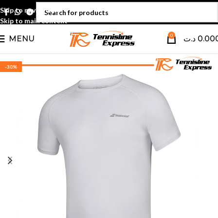
Skip to navigation
Skip to main content
0
MENU
د.ت
0.00
-30%