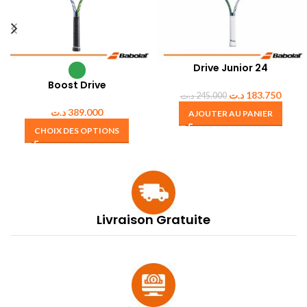
Drive Junior 24
Boost Drive
د.ت
183.750
د.ت
245.000
د.ت
389.000
AJOUTER AU PANIER
CHOIX DES OPTIONS
Livraison Gratuite