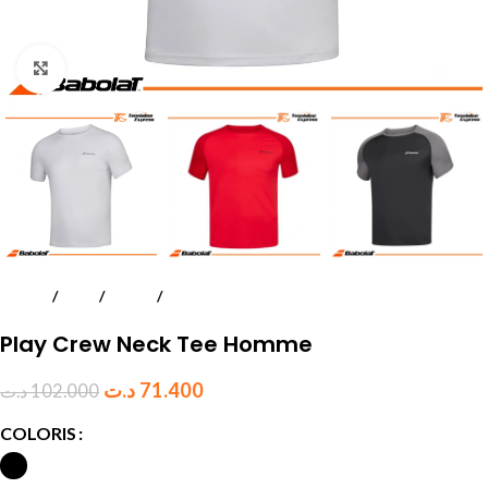
Click to enlarge
Accueil
Padel
Textile
Hommes
Play Crew Neck Tee Homme
د.ت
71.400
د.ت
102.000
COLORIS