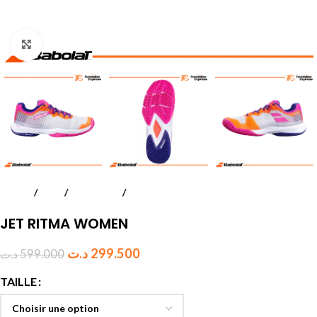
Click to enlarge
Accueil
Padel
Chaussures
Femmes
JET RITMA WOMEN
د.ت
299.500
د.ت
599.000
TAILLE