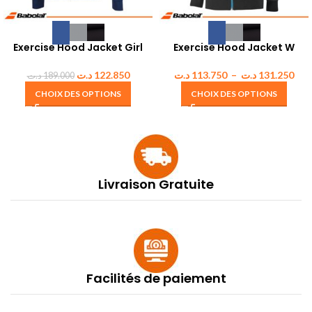
Exercise Hood Jacket Girl
Exercise Hood Jacket W
د.ت
122.850
د.ت
113.750
–
د.ت
131.250
د.ت
189.000
CHOIX DES OPTIONS
CHOIX DES OPTIONS
Livraison Gratuite
Facilités de paiement