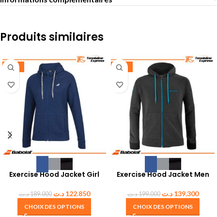
Produits similaires
-35%
-30%
Exercise Hood Jacket Girl
Exercise Hood Jacket Men
د.ت
122.850
د.ت
139.300
د.ت
189.000
د.ت
199.000
CHOIX DES OPTIONS
CHOIX DES OPTIONS