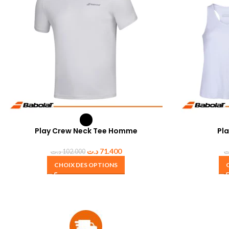
Play Crew Neck Tee Homme
Pl
د.ت
71.400
د.ت
102.000
ت
CHOIX DES OPTIONS