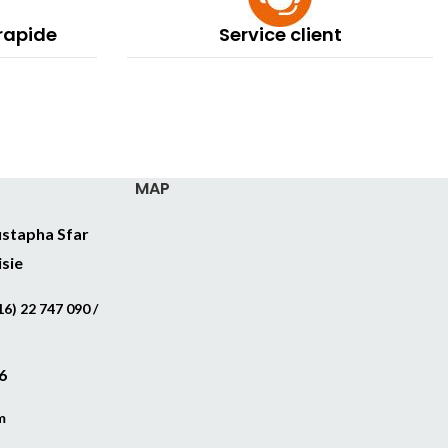
 rapide
Service client
MAP
stapha Sfar
isie
6) 22 747 090 /
6
m