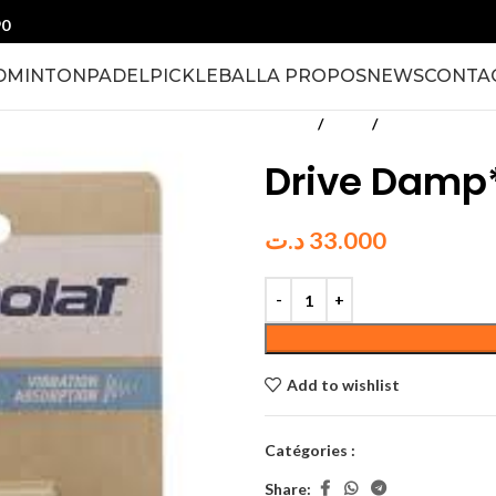
90
DMINTON
PADEL
PICKLEBALL
A PROPOS
NEWS
CONTA
Accueil
Tennis
Accessoires Ra
Drive Damp
د.ت
33.000
Add to wishlist
Catégories :
Accessoires Raqu
Share: