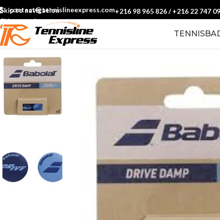
contact@tennislineexpress.com
Skip to navigation
+216 98 965 826
/
+216 22 747 0
Skip to main content
TENNIS
BA