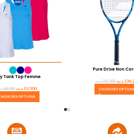
Pure Drive Non Co
ay Tank Top Femme
د.ت
536.
د.ت
715.000
د.ت
53.300
د.
82.000
CHOIX DES OPTION
CHOIX DES OPTIONS