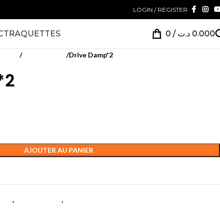
LOGIN / REGISTER
CT
RAQUETTES
0
/
د.ت
0.000
quette
Antivibration
Drive Damp*2
*2
AJOUTER AU PANIER
ette
,
Antivibration
,
Tennis