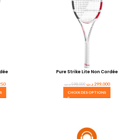
rdée
Pure Strike Lite Non Cordée
250
د.ت
299.000
د.ت
598.000
S
CHOIX DES OPTIONS