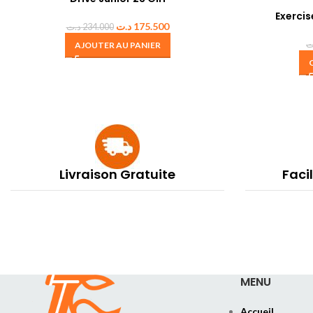
Exerci
د.ت
175.500
د.ت
234.000
ت
AJOUTER AU PANIER
Livraison Gratuite
Faci
MENU
Accueil