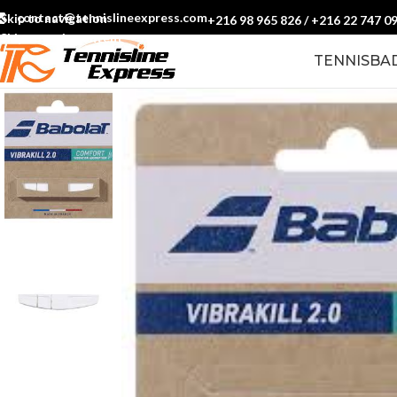
contact@tennislineexpress.com
Skip to navigation
+216 98 965 826
/
+216 22 747 0
Skip to main content
TENNIS
BA