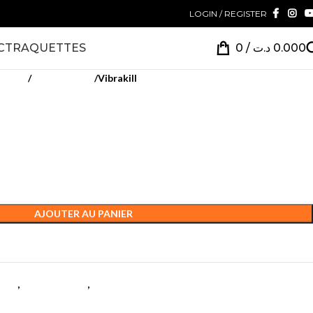
LOGIN / REGISTER
CT
RAQUETTES
0
/
د.ت
0.000
quette
Antivibration
Vibrakill
AJOUTER AU PANIER
ette
,
Antivibration
,
Tennis