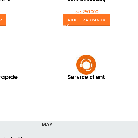
د.ت
250.000
R
AJOUTER AU PANIER
 rapide
Service client
MAP