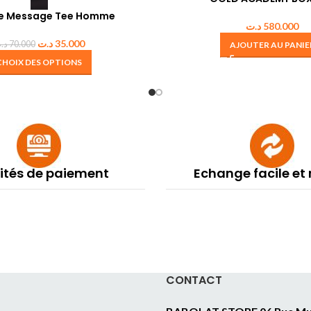
se Message Tee Homme
د.ت
580.000
د.ت
35.000
د.
70.000
AJOUTER AU PANIE
CHOIX DES OPTIONS
lités de paiement
Echange facile et
CONTACT