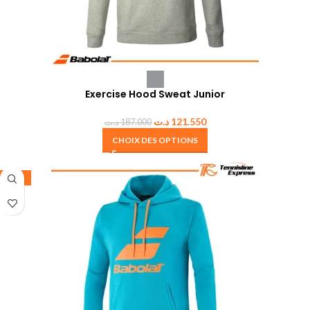
Exercise Hood Sweat Junior
د.ت
121.550
د.ت
187.000
CHOIX DES OPTIONS
-35%