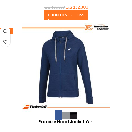
د.ت
132.300
د.ت
189.000
CHOIX DES OPTIONS
-35%
Exercise Hood Jacket Girl