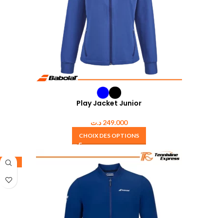
Play Jacket Junior
د.ت
249.000
CHOIX DES OPTIONS
-35%