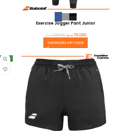
Exercise Jogger Pant Junior
د.ت
78.000
د.ت
120.000
CHOIX DES OPTIONS
NEW