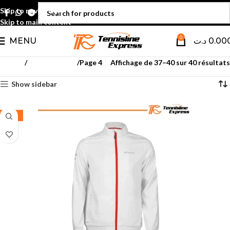
Skip to navigation
Skip to main content
0
MENU
د.ت
0.00
Accueil
Textile juniors
Page 4
Affichage de 37–40 sur 40 résultats
Show sidebar
-50%