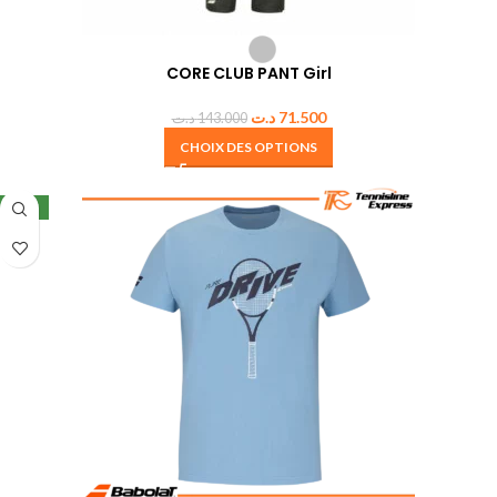
CORE CLUB PANT Girl
د.ت
71.500
د.ت
143.000
CHOIX DES OPTIONS
NEW