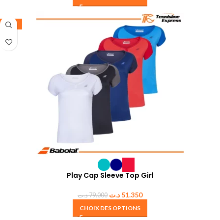
-35%
Play Cap Sleeve Top Girl
د.ت
51.350
د.ت
79.000
CHOIX DES OPTIONS