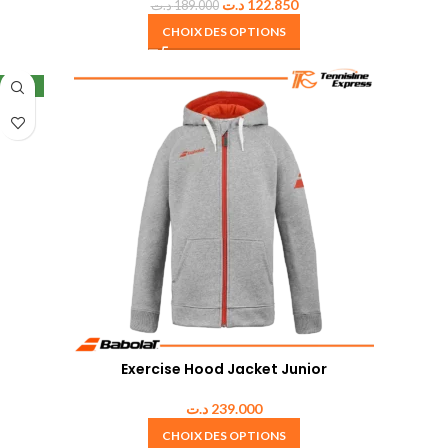
د.ت
122.850
د.ت
189.000
CHOIX DES OPTIONS
NEW
Exercise Hood Jacket Junior
د.ت
239.000
CHOIX DES OPTIONS