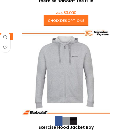
Exercise Babolat Tee Fille
د.ت
83.000
CHOIX DES OPTIONS
-30%
Exercise Hood Jacket Boy