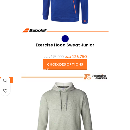
Exercise Hood Sweat Junior
د.ت
126.750
د.ت
195.000
CHOIX DES OPTIONS
-35%