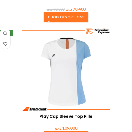
د.ت
78.400
د.ت
98.000
CHOIX DES OPTIONS
NEW
Play Cap Sleeve Top Fille
د.ت
109.000