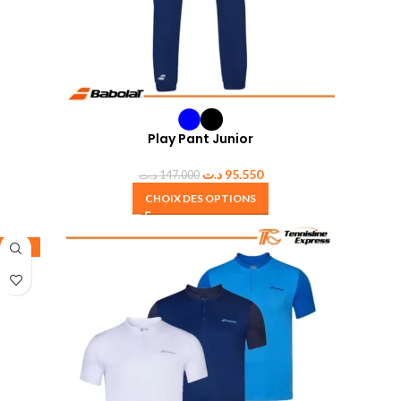
Play Pant Junior
د.ت
95.550
د.ت
147.000
CHOIX DES OPTIONS
-30%