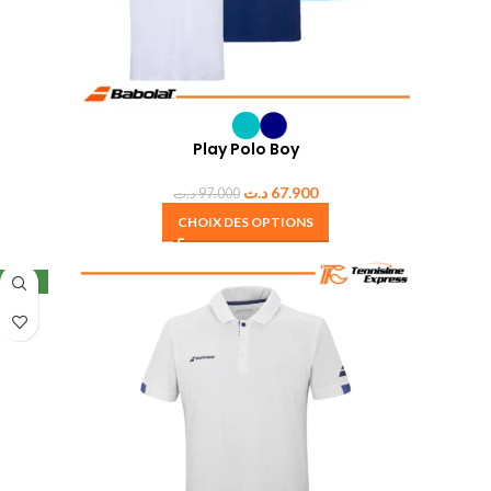
Play Polo Boy
د.ت
67.900
د.ت
97.000
CHOIX DES OPTIONS
NEW