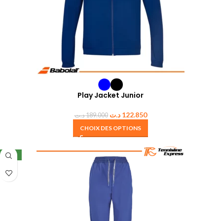
Play Jacket Junior
د.ت
122.850
د.ت
189.000
CHOIX DES OPTIONS
NEW