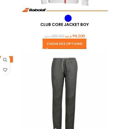
CLUB CORE JACKET BOY
د.ت
94.500
د.ت
189.000
CHOIX DES OPTIONS
-50%