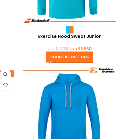
Exercise Hood Sweat Junior
د.ت
92.950
د.ت
143.000
CHOIX DES OPTIONS
-35%