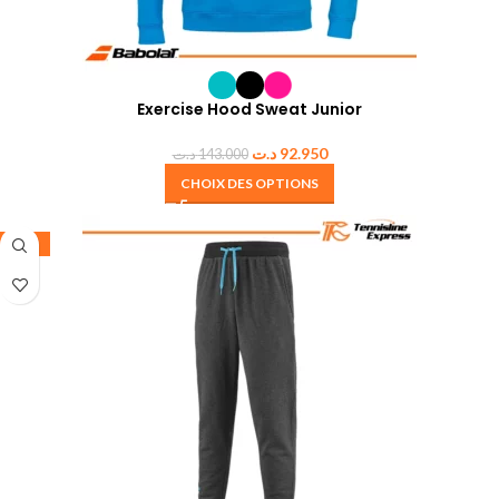
Exercise Hood Sweat Junior
د.ت
92.950
د.ت
143.000
CHOIX DES OPTIONS
-35%