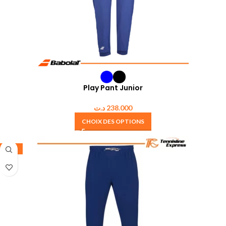
Play Pant Junior
د.ت
238.000
CHOIX DES OPTIONS
-35%