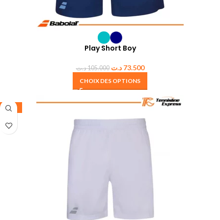
Play Short Boy
د.ت
73.500
د.ت
105.000
CHOIX DES OPTIONS
-30%