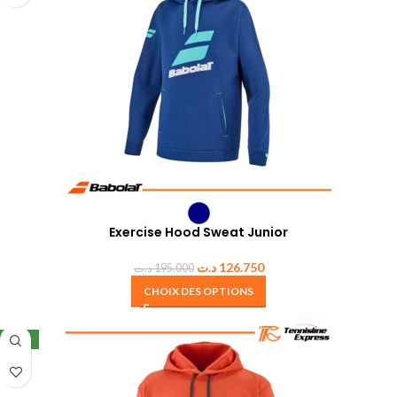
Exercise Hood Sweat Junior
د.ت
126.750
د.ت
195.000
CHOIX DES OPTIONS
NEW