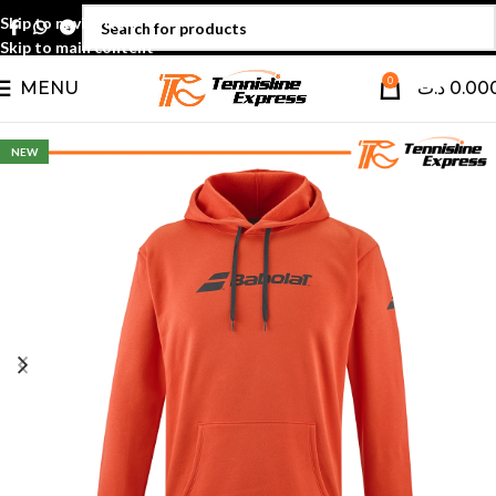
Skip to navigation
Skip to main content
0
MENU
د.ت
0.00
NEW