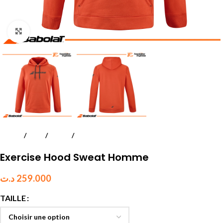
Click to enlarge
Accueil
Padel
Textile
Juniors et enfants
Exercise Hood Sweat Homme
د.ت
259.000
TAILLE