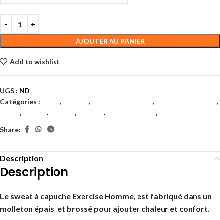
AJOUTER AU PANIER
Add to wishlist
UGS :
ND
Catégories :
Filles
,
Garçon
,
Juniors et enfants
,
Juniors et enfants
,
Padel
,
Tennis
,
Textile
,
Textile
,
Textile juniors
,
Textiles
Share:
Description
Description
Le sweat à capuche Exercise Homme, est fabriqué dans un
molleton épais, et brossé pour ajouter chaleur et confort.