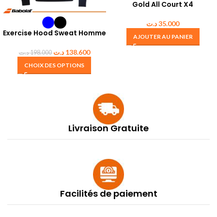
Gold All Court X4
د.ت
35.000
Exercise Hood Sweat Homme
AJOUTER AU PANIER
د.ت
138.600
د.ت
198.000
CHOIX DES OPTIONS
Livraison Gratuite
Facilités de paiement