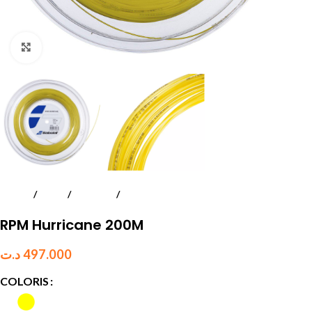
Click to enlarge
Accueil
Tennis
Cordages
Monofilament
RPM Hurricane 200M
د.ت
497.000
COLORIS