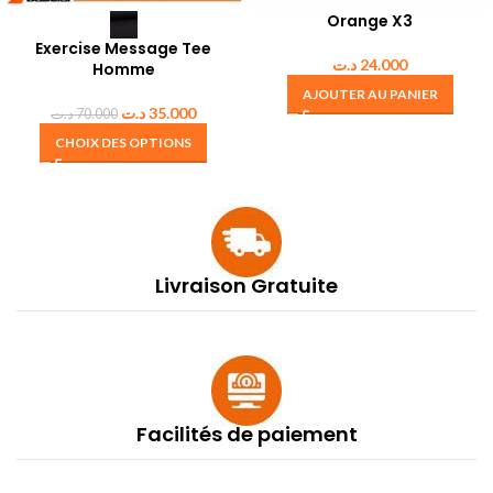
Orange X3
Exercise Message Tee
د.ت
24.000
Homme
AJOUTER AU PANIER
د.ت
35.000
د.ت
70.000
CHOIX DES OPTIONS
Livraison Gratuite
Facilités de paiement