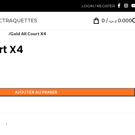
LOGIN / REGISTER
CT
RAQUETTES
0
/
د.ت
0.000
ssion
Gold All Court X4
rt X4
AJOUTER AU PANIER
les
,
Tennis