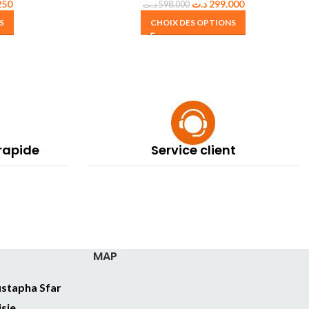
250
د.ت
299.000
د.ت
598.000
S
CHOIX DES OPTIONS
 rapide
Service client
MAP
stapha Sfar
isie