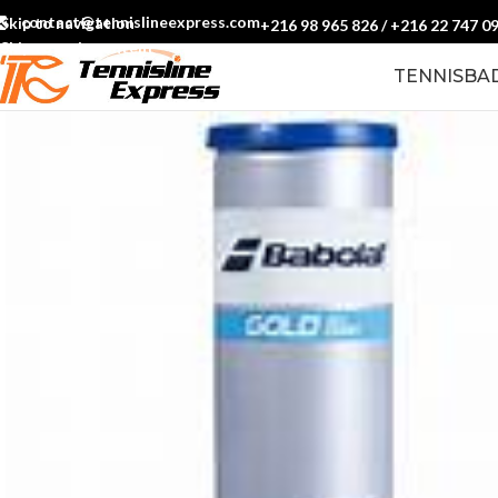
contact@tennislineexpress.com
Skip to navigation
+216 98 965 826
/
+216 22 747 0
Skip to main content
TENNIS
BA