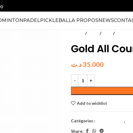
90
DMINTON
PADEL
PICKLEBALL
A PROPOS
NEWS
CONTA
Accueil
Tennis
Balles
Avec pre
Gold All Cou
د.ت
35.000
Add to wishlist
Catégories :
Avec pression
,
Bal
Share: