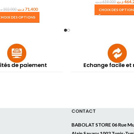
د.ت
464.
د.ت
619.000
د.ت
71.400
د.
102.000
CHOIX DES OPTION
CHOIX DES OPTIONS
lités de paiement
Echange facile et
CONTACT
BABOLAT STORE 06 Rue Mu
Alain Savary 1002 Tunis-Tun