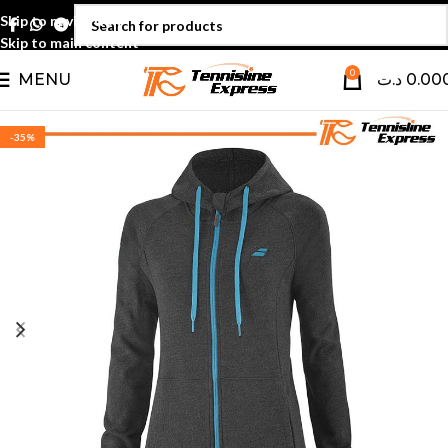
Skip to navigation
Skip to main content
0
MENU
د.ت
0.00
-35%