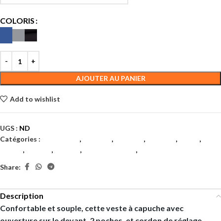
COLORIS
AJOUTER AU PANIER
Add to wishlist
UGS :
ND
Catégories :
Badminton
,
Femmes
,
Femmes
,
Femmes
,
Padel
,
Tennis
,
Textile
,
Textile
,
Textile femmes
,
Textiles
Share:
Description
Confortable et souple, cette veste à capuche avec
ouverture sur le devant, 2 poches, et cordon de réglage