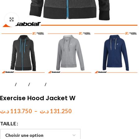
Click to enlarge
Accueil
Padel
Textile
Femmes
Exercise Hood Jacket W
د.ت
113.750
–
د.ت
131.250
TAILLE