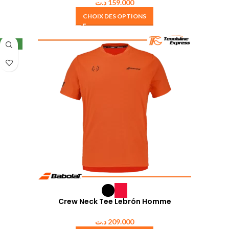
د.ت
159.000
CHOIX DES OPTIONS
NEW
Crew Neck Tee Lebrón Homme
د.ت
209.000