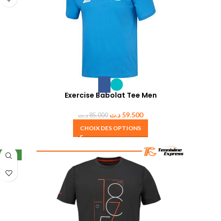
Exercise Babolat Tee Men
د.ت
59.500
د.ت
85.000
CHOIX DES OPTIONS
NEW