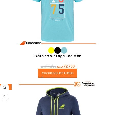
Exercise Vintage Tee Men
د.ت
72.750
د.ت
97.000
CHOIX DES OPTIONS
-25%