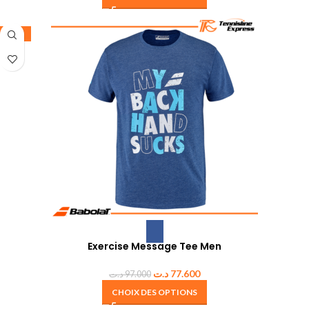
-20%
Exercise Message Tee Men
د.ت
77.600
د.ت
97.000
CHOIX DES OPTIONS