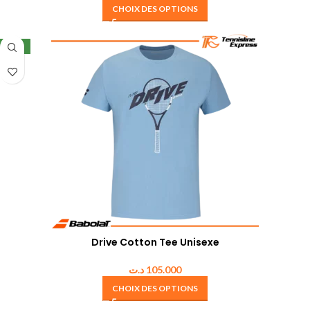
CHOIX DES OPTIONS
NEW
Drive Cotton Tee Unisexe
د.ت
105.000
CHOIX DES OPTIONS