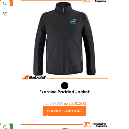
-30%
Exercise Padded Jacket
د.ت
230.300
د.ت
329.000
CHOIX DES OPTIONS
NEW