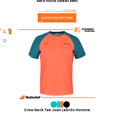
Aero Hood Sweat Men
د.ت
150.500
د.ت
215.000
CHOIX DES OPTIONS
-25%
Crew Neck Tee Juan Lebrón Homme