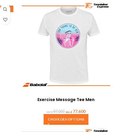
-20%
Exercise Message Tee Men
د.ت
77.600
د.ت
97.000
CHOIX DES OPTIONS