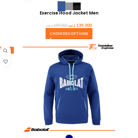
Exercise Hood Jacket Men
د.ت
139.300
د.ت
199.000
CHOIX DES OPTIONS
-30%