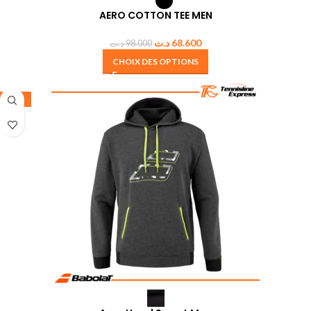
AERO COTTON TEE MEN
د.ت
68.600
د.ت
98.000
CHOIX DES OPTIONS
-30%