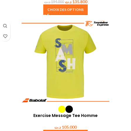
د.ت
135.800
د.ت
194.000
CHOIX DES OPTIONS
Exercise Message Tee Homme
د.ت
105.000