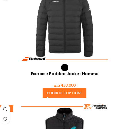
Exercise Padded Jacket Homme
د.ت
453.000
CHOIX DES OPTIONS
-25%