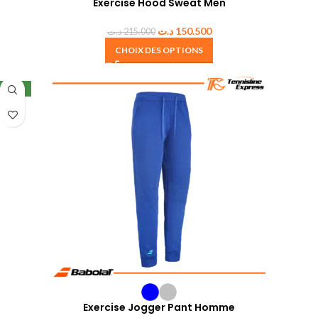
Exercise Hood Sweat Men
د.ت
150.500
د.ت
215.000
CHOIX DES OPTIONS
NEW
Exercise Jogger Pant Homme