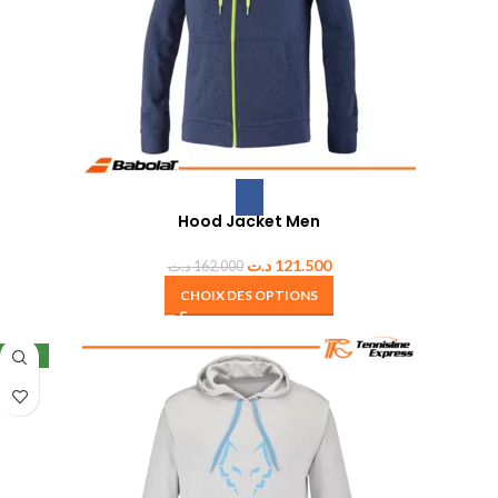
Hood Jacket Men
د.ت
121.500
د.ت
162.000
CHOIX DES OPTIONS
NEW