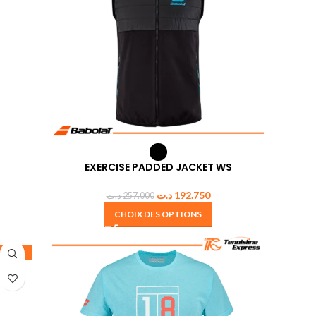
EXERCISE PADDED JACKET WS
د.ت
192.750
د.ت
257.000
CHOIX DES OPTIONS
-25%