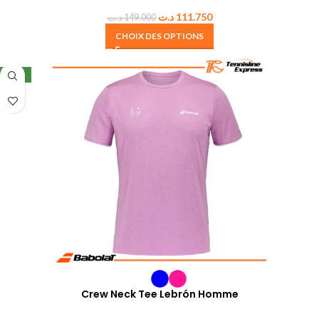
د.ت
111.750
د.ت
149.000
CHOIX DES OPTIONS
NEW
Crew Neck Tee Lebrón Homme