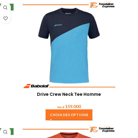
NEW
Drive Crew Neck Tee Homme
د.ت
159.000
CHOIX DES OPTIONS
NEW