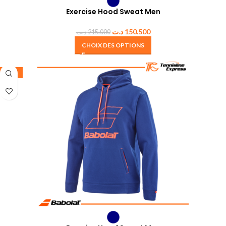
Exercise Hood Sweat Men
د.ت
150.500
د.ت
215.000
CHOIX DES OPTIONS
-30%