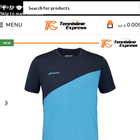
Skip to navigation
Skip to main content
0
MENU
د.ت
0.00
NEW