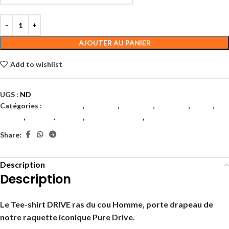
AJOUTER AU PANIER
Add to wishlist
UGS :
ND
Catégories :
Badminton
,
Hommes
,
Hommes
,
Hommes
,
Padel
,
Tennis
,
Textile
,
Textile
,
Textile hommes
,
Textiles
Share:
Description
Description
Le Tee-shirt DRIVE ras du cou Homme, porte drapeau de
notre raquette iconique Pure Drive.