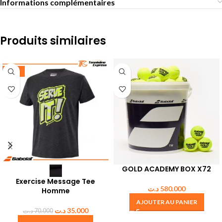
Informations complémentaires
Produits similaires
-50%
GOLD ACADEMY BOX X72
Exercise Message Tee
د.ت
580.000
Homme
AJOUTER AU PANIER
د.ت
35.000
د.ت
70.000