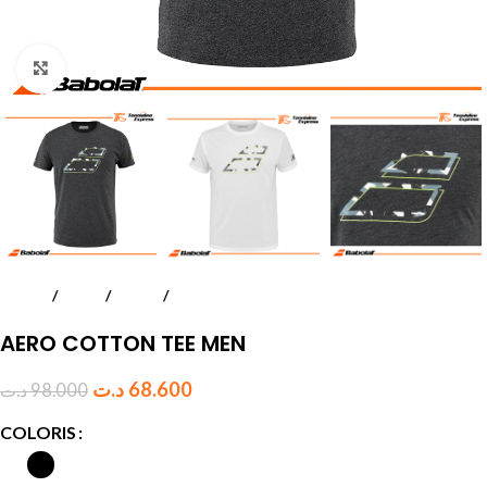
Click to enlarge
Accueil
Tennis
Textile
Hommes
AERO COTTON TEE MEN
د.ت
68.600
د.ت
98.000
COLORIS