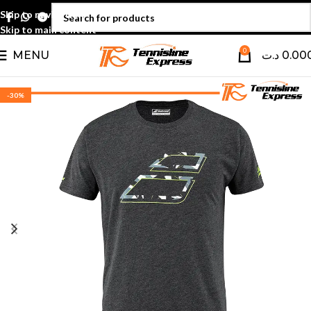
Skip to navigation
Skip to main content
0
MENU
د.ت
0.00
-30%