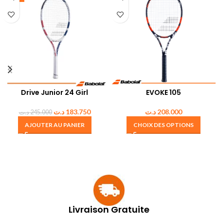
Drive Junior 24 Girl
EVOKE 105
د.ت
183.750
د.ت
208.000
د.ت
245.000
AJOUTER AU PANIER
CHOIX DES OPTIONS
Livraison Gratuite