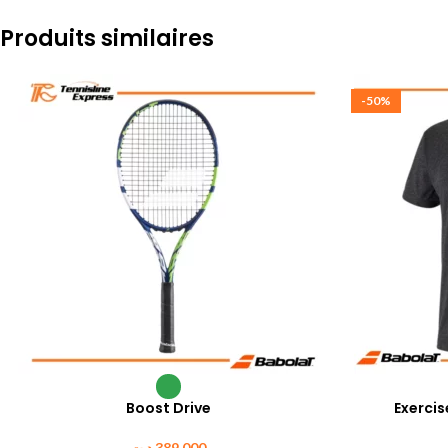
Produits similaires
-50%
Boost Drive
Exerci
د.ت
389.000