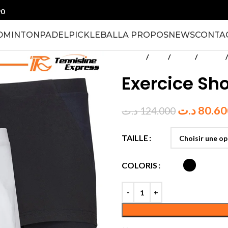
90
DMINTON
PADEL
PICKLEBALL
A PROPOS
NEWS
CONTA
Accueil
Padel
Textile
Femmes
Exercice S
د.ت
80.60
د.ت
124.000
TAILLE
COLORIS