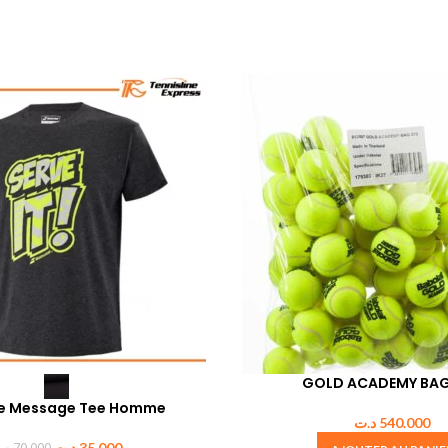
GOLD ACADEMY BAG
se Message Tee Homme
د.ت
540.000
د.ت
35.000