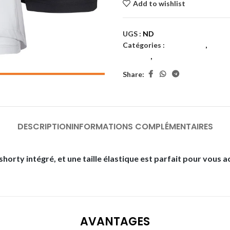
Add to wishlist
UGS :
ND
Catégories :
Badminton
,
Femm
femmes
,
Textiles
Share:
DESCRIPTION
INFORMATIONS COMPLÉMENTAIRES
horty intégré, et une taille élastique est parfait pour vous 
AVANTAGES