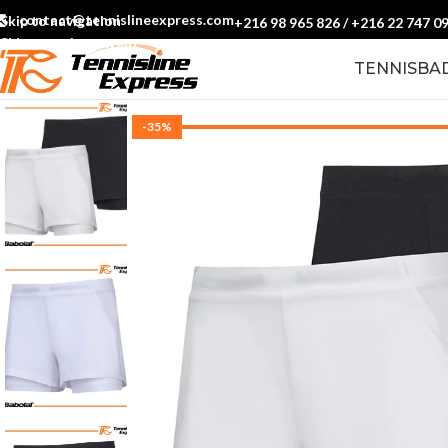
contact@tennislineexpress.com
Skip to navigation
+216 98 965 826
/
+216 22 747 0
Skip to main content
TENNIS
BA
-35%