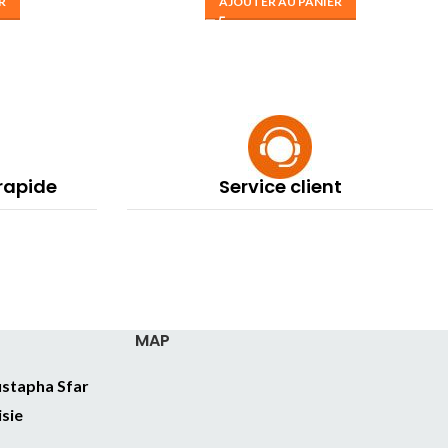
R
AJOUTER AU PANIER
 rapide
Service client
MAP
stapha Sfar
isie