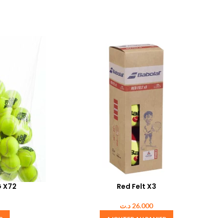
 X72
Red Felt X3
د.ت
26.000