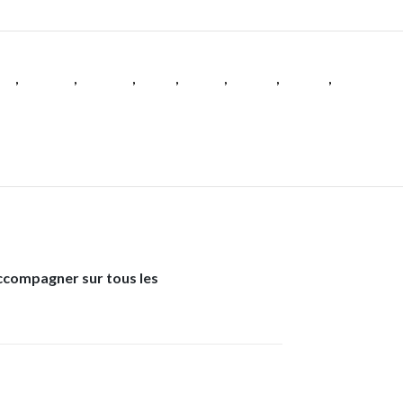
es
,
Femmes
,
Femmes
,
Padel
,
Tennis
,
Textile
,
Textile
,
Textile
accompagner sur tous les