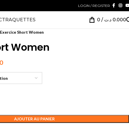
LOGIN / REGISTER
CT
RAQUETTES
0
/
د.ت
0.000
Exercice Short Women
hort Women
0
AJOUTER AU PANIER