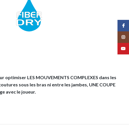
Face
Insta
YouT
u pour optimiser LES MOUVEMENTS COMPLEXES dans les
 coutures sous les bras ni entre les jambes, UNE COUPE
e avec le joueur.