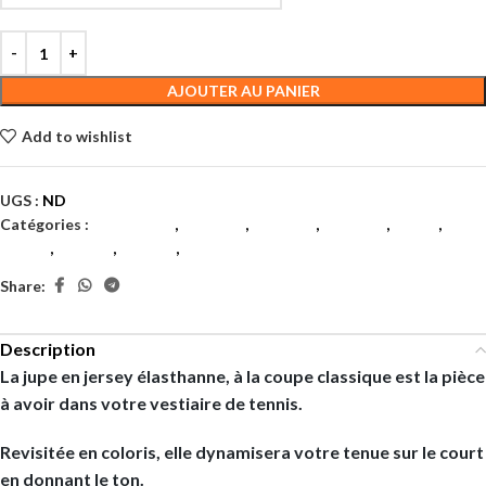
AJOUTER AU PANIER
Add to wishlist
UGS :
ND
Catégories :
Badminton
,
Femmes
,
Femmes
,
Femmes
,
Padel
,
Tennis
,
Textile
,
Textile
,
Textiles
Share:
Description
La jupe en jersey élasthanne, à la coupe classique est la pièce
à avoir dans votre vestiaire de tennis.
Revisitée en coloris, elle dynamisera votre tenue sur le court
en donnant le ton.