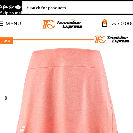
Skip to navigation
Skip to main content
0
MENU
د.ت
0.00
-35%