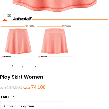
Click to enlarge
Accueil
Padel
Textile
Femmes
Play Skirt Women
د.ت
74.100
د.ت
114.000
TAILLE