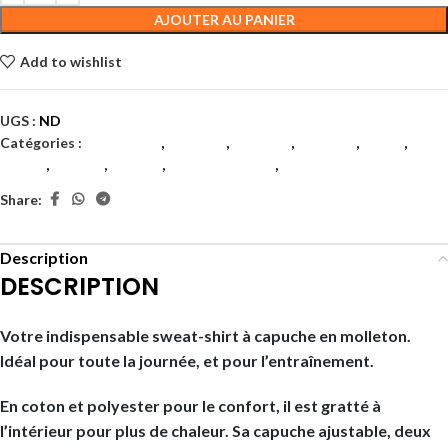
AJOUTER AU PANIER
Add to wishlist
UGS :
ND
Catégories :
Badminton
,
Femmes
,
Femmes
,
Femmes
,
Padel
,
Tennis
,
Textile
,
Textile
,
Textile femmes
,
Textiles
Share:
Description
DESCRIPTION
Votre indispensable sweat-shirt à capuche en molleton.
Idéal pour toute la journée, et pour l’entraînement.
En coton et polyester pour le confort, il est gratté à
l’intérieur pour plus de chaleur. Sa capuche ajustable, deux