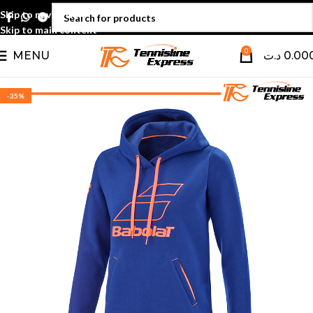
Skip to navigation
Skip to main content
0
MENU
د.ت
0.00
-35%