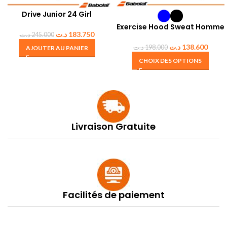
Drive Junior 24 Girl
Exercise Hood Sweat Homme
د.ت
183.750
د.ت
245.000
د.ت
138.600
د.ت
198.000
AJOUTER AU PANIER
CHOIX DES OPTIONS
Livraison Gratuite
Facilités de paiement