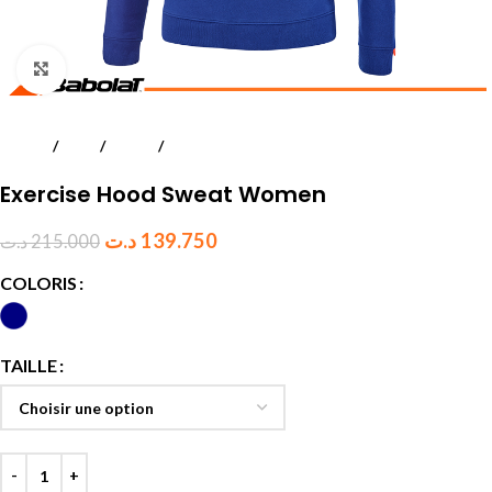
Click to enlarge
Accueil
Padel
Textile
Femmes
Exercise Hood Sweat Women
د.ت
139.750
د.ت
215.000
COLORIS
TAILLE