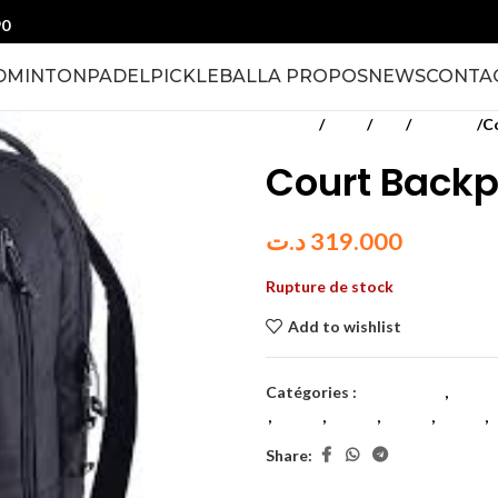
90
DMINTON
PADEL
PICKLEBALL
A PROPOS
NEWS
CONTA
Accueil
Padel
Sacs
Hommes
C
Court Backp
د.ت
319.000
Rupture de stock
Add to wishlist
Catégories :
Badminton
,
Equip
,
junior
,
junior
,
junior
,
Padel
,
Share: