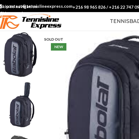
contact@tennislineexpress.com
Skip to navigation
+216 98 965 826
/
+216 22 747 0
Skip to main content
TENNIS
BA
SOLD OUT
NEW