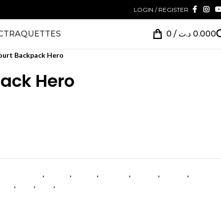
LOGIN / REGISTER
CT
RAQUETTES
0
/
د.ت
0.000
ourt Backpack Hero
ack Hero
ement divers
,
femme
,
femme
,
Femmes
,
homme
,
homme
,
Hommes
Sacs
,
Sacs
,
Sacs
,
Tennis