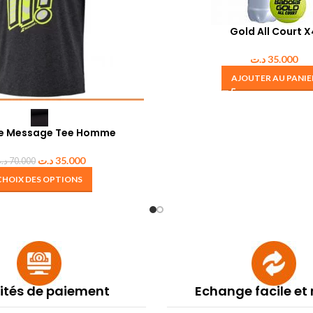
Gold All Court X
د.ت
35.000
AJOUTER AU PANIE
se Message Tee Homme
د.ت
35.000
د.
70.000
CHOIX DES OPTIONS
lités de paiement
Echange facile et