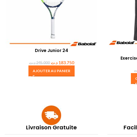
Drive Junior 24
Exerci
د.ت
183.750
د.ت
245.000
ت
AJOUTER AU PANIER
Livraison Gratuite
Faci