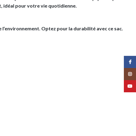
t, idéal pour votre vie quotidienne.
 l’environnement. Optez pour la durabilité avec ce sac.
Face
Insta
YouT