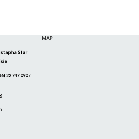
MAP
stapha Sfar
isie
6) 22 747 090 /
6
m