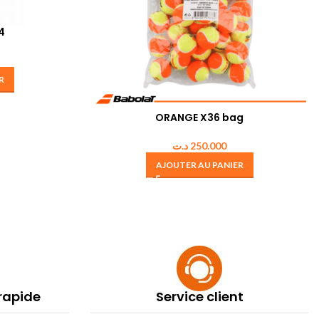
4
R
ORANGE X36 bag
د.ت
250.000
AJOUTER AU PANIER
 rapide
Service client