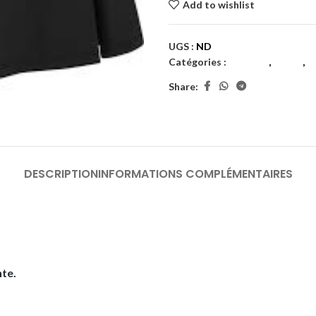
Add to wishlist
UGS :
ND
Catégories :
Femmes
,
Padel
,
T
Share:
DESCRIPTION
INFORMATIONS COMPLÉMENTAIRES
te.