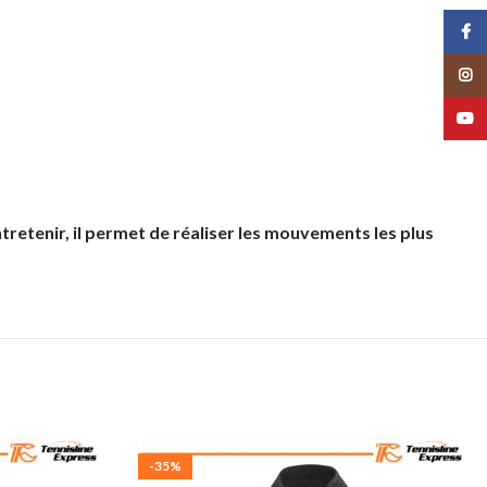
Face
Insta
YouT
tretenir, il permet de réaliser les mouvements les plus
-35%