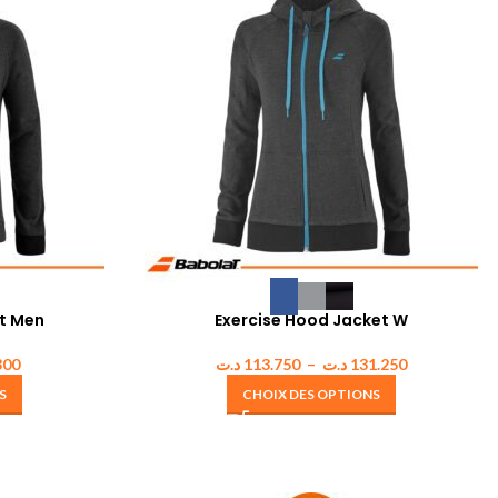
t Men
Exercise Hood Jacket W
300
د.ت
113.750
–
د.ت
131.250
S
CHOIX DES OPTIONS