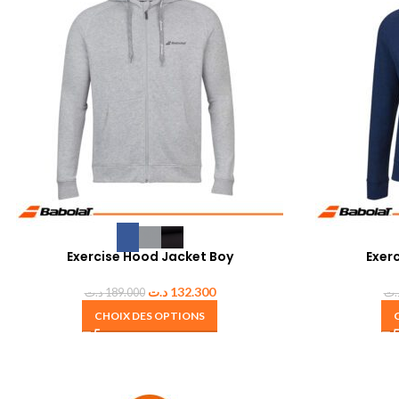
Exercise Hood Jacket Boy
Exer
د.ت
132.300
د.ت
189.000
.ت
CHOIX DES OPTIONS