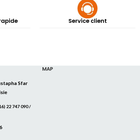
 rapide
Service client
MAP
stapha Sfar
isie
6) 22 747 090 /
6