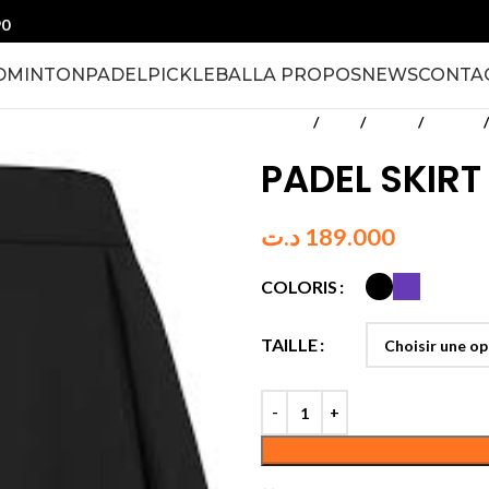
90
DMINTON
PADEL
PICKLEBALL
A PROPOS
NEWS
CONTA
Accueil
Padel
Textile
Femmes
PADEL SKIR
د.ت
189.000
COLORIS
TAILLE