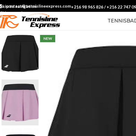
contact@tennislineexpress.com
Skip to navigation
+216 98 965 826
/
+216 22 747 0
Skip to main content
TENNIS
BA
NEW