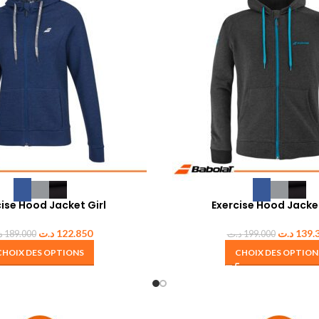
cise Hood Jacket Girl
Exercise Hood Jacke
د.ت
122.850
د.ت
139.
د
189.000
د.ت
199.000
CHOIX DES OPTIONS
CHOIX DES OPTION