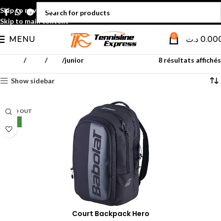
Skip to navigation
Skip to main content
0
MENU
د.ت
0.00
Accueil
Padel
Sacs
junior
8 résultats affichés
Show sidebar
SOLD OUT
NEW
Court Backpack Hero