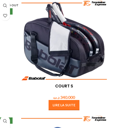
SOLD OUT
NEW
COURT S
د.ت
340.000
LIRE LA SUITE
NEW