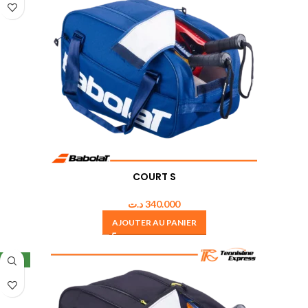
COURT S
د.ت
340.000
AJOUTER AU PANIER
NEW