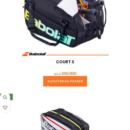
COURT S
د.ت
340.000
AJOUTER AU PANIER
NEW