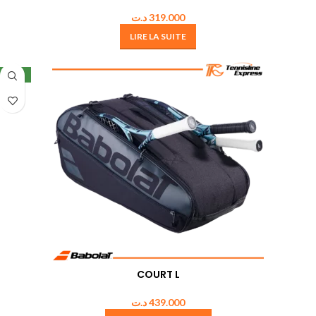
د.ت
319.000
LIRE LA SUITE
NEW
COURT L
د.ت
439.000