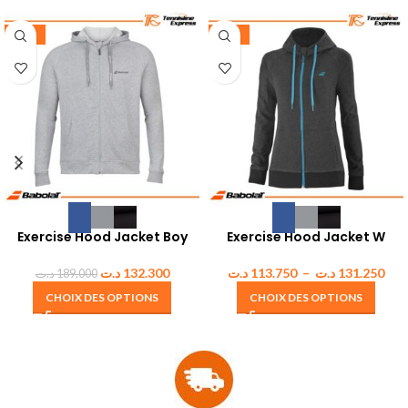
-30%
-35%
Exercise Hood Jacket Boy
Exercise Hood Jacket W
د.ت
132.300
د.ت
113.750
–
د.ت
131.250
د.ت
189.000
CHOIX DES OPTIONS
CHOIX DES OPTIONS