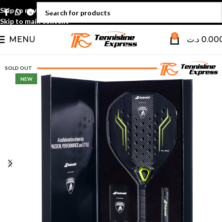
Skip to navigation
Skip to main content
0
MENU
د.ت
0.00
SOLD OUT
NEW