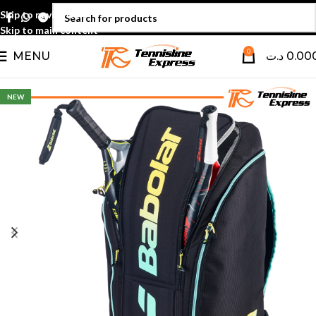
Skip to navigation
Skip to main content
0
MENU
د.ت
0.00
NEW