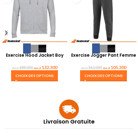
Exercise Hood Jacket Boy
Exercise Jogger Pant Femme
د.ت
132.300
د.ت
105.300
د.ت
189.000
د.ت
162.000
CHOIX DES OPTIONS
CHOIX DES OPTIONS
Livraison Gratuite