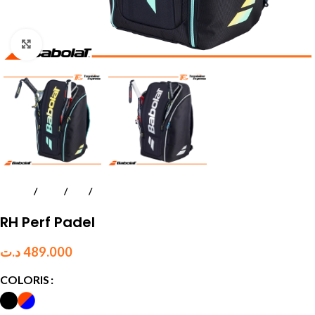
Click to enlarge
Accueil
Padel
Sacs
Hommes
RH Perf Padel
د.ت
489.000
COLORIS