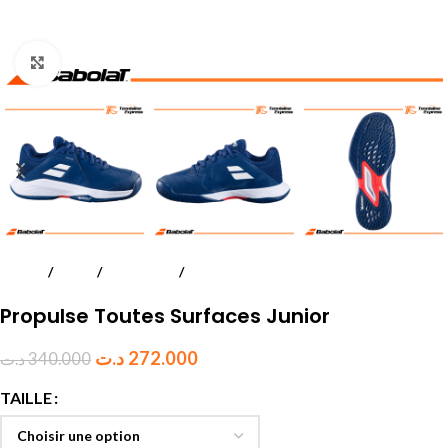
Click to enlarge
Accueil
Tennis
Chaussures
Garçon
Propulse Toutes Surfaces Junior
د.ت
272.000
د.ت
340.000
TAILLE