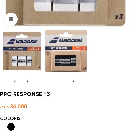
Click to enlarge
Accueil
Padel
Accessoires raquettes
Surgrips
PRO RESPONSE *3
د.ت
36.000
COLORIS