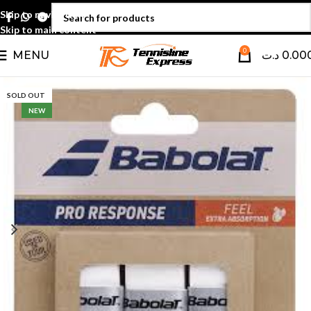
Skip to navigation
Skip to main content
0
MENU
د.ت
0.00
SOLD OUT
NEW