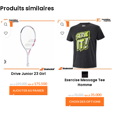
Produits similaires
-25%
-50%
Drive Junior 23 Girl
Exercise Message Tee
د.ت
175.500
د.ت
234.000
Homme
AJOUTER AU PANIER
د.ت
35.000
د.ت
70.000
CHOIX DES OPTIONS