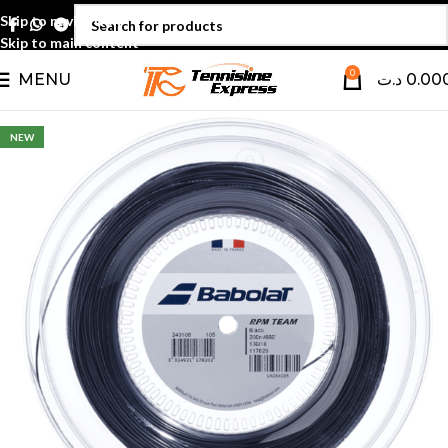
Skip to navigation
Skip to main content
0
MENU
د.ت
0.00
NEW