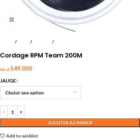
Click to enlarge
Accueil
Tennis
Cordages
Monofilament
Cordage RPM Team 200M
د.ت
549.000
JAUGE
AJOUTER AU PANIER
Add to wishlist