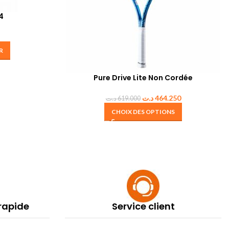
4
R
Pure Drive Lite Non Cordée
د.ت
464.250
د.ت
619.000
CHOIX DES OPTIONS
 rapide
Service client