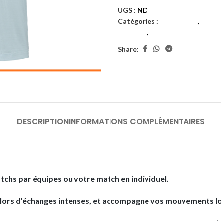
UGS :
ND
Catégories :
Badminton
,
Homm
hommes
,
Textiles
Share:
DESCRIPTION
INFORMATIONS COMPLÉMENTAIRES
tchs par équipes ou votre match en individuel.
 lors d’échanges intenses, et accompagne vos mouvements lor