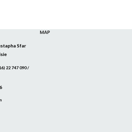
MAP
stapha Sfar
isie
6) 22 747 090 /
6
m