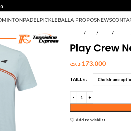
90
DMINTON
PADEL
PICKLEBALL
A PROPOS
NEWS
CONTA
Accueil
Padel
Textile
Hommes
Play Crew 
د.ت
173.000
TAILLE
Add to wishlist