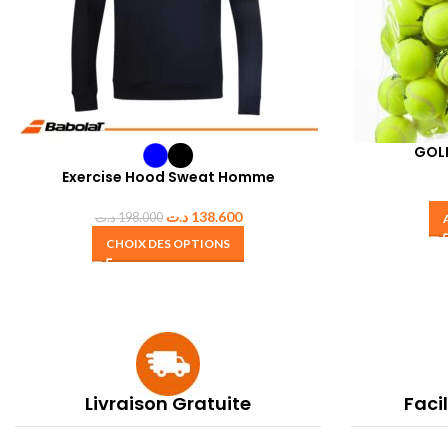
GOL
Exercise Hood Sweat Homme
د.ت
138.600
د.ت
198.000
CHOIX DES OPTIONS
Livraison Gratuite
Faci