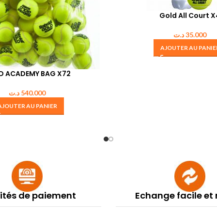
Gold All Court X
د.ت
35.000
AJOUTER AU PANIE
D ACADEMY BAG X72
د.ت
540.000
AJOUTER AU PANIER
lités de paiement
Echange facile et