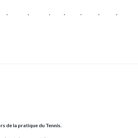
es
,
Hommes
,
Hommes
,
Padel
,
Tennis
,
Textile
,
Textile
,
Textile
s de la pratique du Tennis.