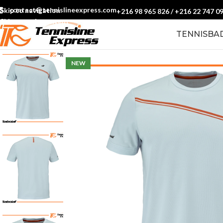
contact@tennislineexpress.com
Skip to navigation
+216 98 965 826
/
+216 22 747 0
Skip to main content
TENNIS
BA
NEW