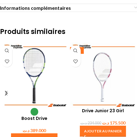
Informations complémentaires
Produits similaires
-25%
Drive Junior 23 Girl
Boost Drive
د.ت
175.500
د.ت
234.000
د.ت
389.000
AJOUTER AU PANIER