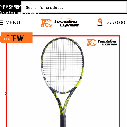
Skip to navigation
Skip to main content
0
MENU
د.ت
0.00
-20%