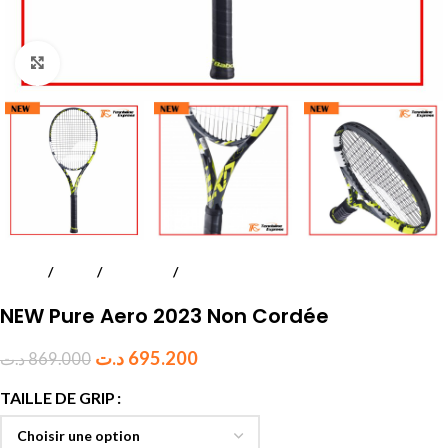
Click to enlarge
Accueil
Tennis
Raquettes
Adultes
NEW Pure Aero 2023 Non Cordée
د.ت
695.200
د.ت
869.000
TAILLE DE GRIP