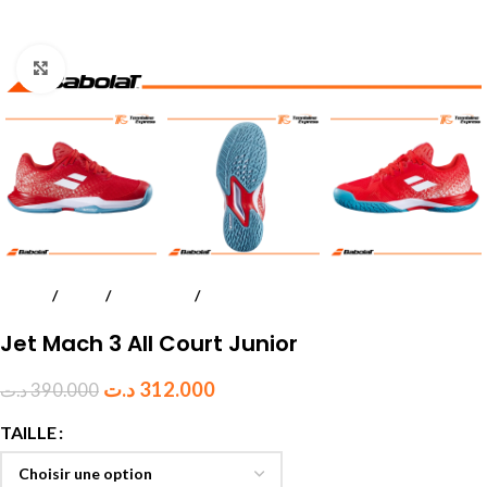
Click to enlarge
Accueil
Tennis
Chaussures
Garçon
Jet Mach 3 All Court Junior
د.ت
312.000
د.ت
390.000
TAILLE