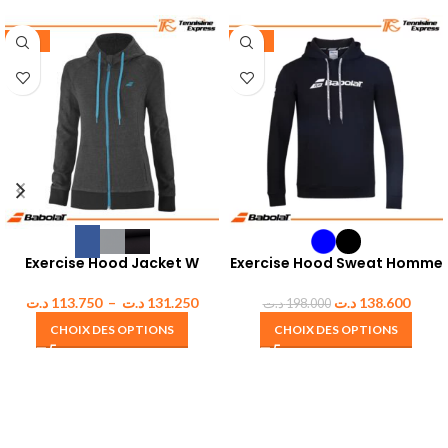
-35%
-30%
Exercise Hood Jacket W
Exercise Hood Sweat Homme
د.ت
113.750
–
د.ت
131.250
د.ت
138.600
د.ت
198.000
CHOIX DES OPTIONS
CHOIX DES OPTIONS