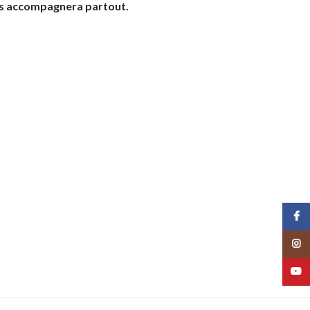
ous accompagnera partout.
Face
Insta
YouT