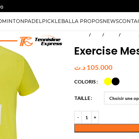
90
DMINTON
PADEL
PICKLEBALL
A PROPOS
NEWS
CONTA
Accueil
Padel
Textile
Hommes
Exercise M
د.ت
105.000
COLORIS
TAILLE