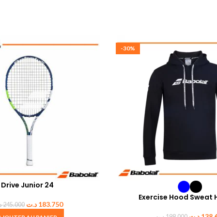
-30%
Drive Junior 24
Exercise Hood Sweat
د.ت
183.750
د
245.000
د.ت
138.
د.ت
198.000