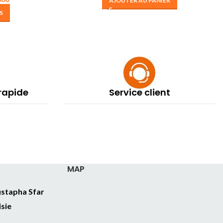
AJOUTER AU PANIER
S
 rapide
Service client
MAP
stapha Sfar
isie