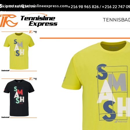
contact@tennislineexpress.com
Skip to navigation
+216 98 965 826
/
+216 22 747 0
Skip to main content
TENNIS
BA