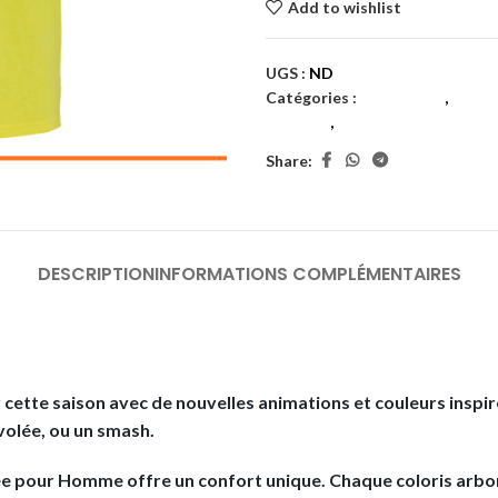
Add to wishlist
UGS :
ND
Catégories :
Badminton
,
Homm
hommes
,
Textiles
Share:
DESCRIPTION
INFORMATIONS COMPLÉMENTAIRES
ette saison avec de nouvelles animations et couleurs inspir
e volée, ou un smash.
ee pour Homme offre un confort unique. Chaque coloris arbore