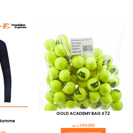
GOLD ACADEMY BAG X72
 Homme
د.ت
540.000
600