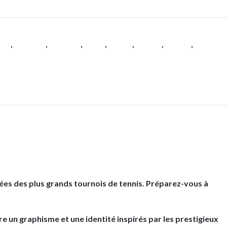
es
,
Hommes
,
Hommes
,
Padel
,
Tennis
,
Textile
,
Textile
,
Textile
ées des plus grands tournois de tennis. Préparez-vous à
 un graphisme et une identité inspirés par les prestigieux