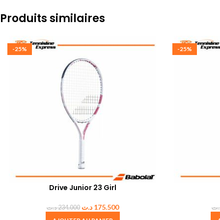
Produits similaires
-25%
-25%
Drive Junior 23 Girl
د.ت
175.500
د.ت
234.000
.ت