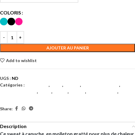
COLORIS
AJOUTER AU PANIER
Add to wishlist
UGS :
ND
Catégories :
Badminton
,
Filles
,
Garçon
,
Juniors et enfants
,
Juniors et enfants
,
Padel
,
Tennis
,
Textile
,
Textile juniors
,
Textiles
Share:
Description
Ce sweat à capuche, en molleton gratté pour plus de chaleur