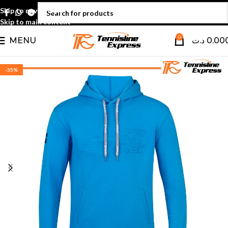
Skip to navigation
Skip to main content
0
MENU
د.ت
0.00
-35%