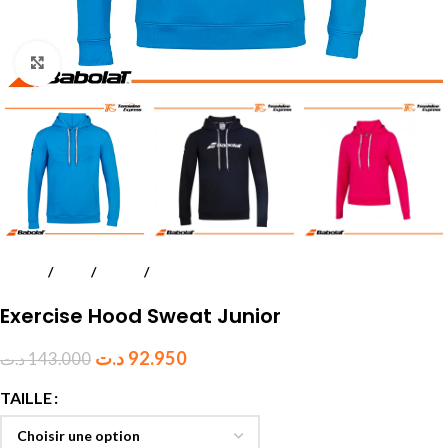
Click to enlarge
Accueil
Padel
Textile
Juniors et enfants
Exercise Hood Sweat Junior
د.ت
92.950
د.ت
143.000
TAILLE