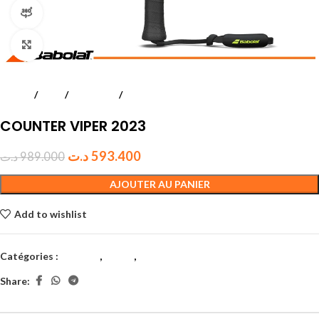
360 product view
Click to enlarge
Accueil
Padel
Raquettes
Adultes
COUNTER VIPER 2023
د.ت
593.400
د.ت
989.000
AJOUTER AU PANIER
Add to wishlist
Catégories :
Adultes
,
Padel
,
Raquettes
Share: