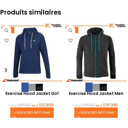
Produits similaires
-35%
-30%
Exercise Hood Jacket Girl
Exercise Hood Jacket Men
د.ت
122.850
د.ت
139.300
د.ت
189.000
د.ت
199.000
CHOIX DES OPTIONS
CHOIX DES OPTIONS