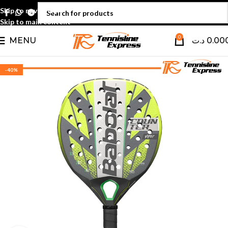
Skip to navigation
Skip to main content
0
MENU
د.ت
0.00
-40%