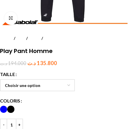
Click to enlarge
Accueil
Padel
Textile
Hommes
Play Pant Homme
د.ت
135.800
د.ت
194.000
TAILLE
COLORIS