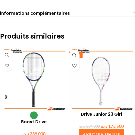
Informations complémentaires
Produits similaires
-25%
Drive Junior 23 Girl
Boost Drive
د.ت
175.500
د.ت
234.000
د.ت
389.000
AJOUTER AU PANIER