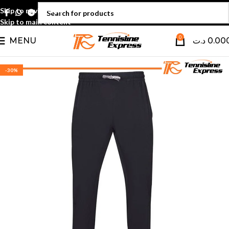
Skip to navigation
Skip to main content
0
MENU
د.ت
0.00
-30%