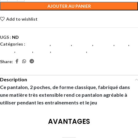
AJOUTER AU PANIER
Add to wishlist
UGS :
ND
Catégories :
Badminton
,
Hommes
,
Hommes
,
Hommes
,
Padel
,
Tennis
,
Textile
,
Textile
,
Textile hommes
,
Textiles
Share:
Description
Ce pantalon, 2 poches, de forme classique, fabriqué dans
une matière très extensible rend ce pantalon agréable à
utiliser pendant les entraînements et le jeu
AVANTAGES