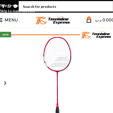
Skip to navigation
Skip to main content
0
MENU
د.ت
0.00
NEW