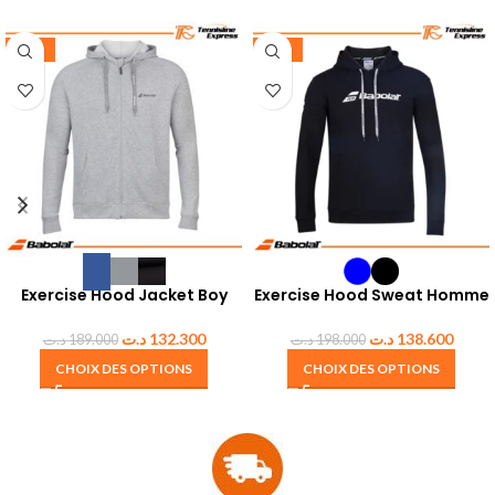
-30%
-30%
Exercise Hood Jacket Boy
Exercise Hood Sweat Homme
د.ت
132.300
د.ت
138.600
د.ت
189.000
د.ت
198.000
CHOIX DES OPTIONS
CHOIX DES OPTIONS