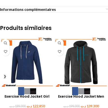
Informations complémentaires
Produits similaires
-35%
-30%
Exercise Hood Jacket Girl
Exercise Hood Jacket Men
د.ت
122.850
د.ت
139.300
د.ت
189.000
د.ت
199.000