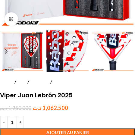
Click to enlarge
Accueil
Padel
Raquettes
Adultes
Viper Juan Lebrón 2025
د.ت
1,062.500
د.ت
1,250.000
AJOUTER AU PANIER