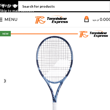
Skip to navigation
Skip to main content
0
MENU
د.ت
0.00
NEW