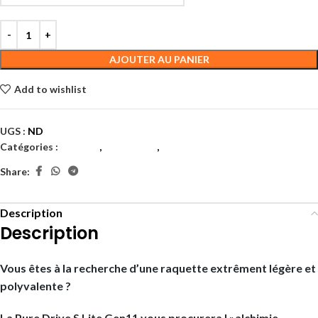
AJOUTER AU PANIER
Add to wishlist
UGS :
ND
Catégories :
Adultes
,
Raquettes
,
Tennis
Share:
Description
Description
Vous êtes à la recherche d’une raquette extrêment légère et
polyvalente ?
La Pure Drive S Lite Gen11 vous procurera l »alchimie