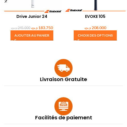
Drive Junior 24
EVOKE 105
د.ت
183.750
د.ت
208.000
د.ت
245.000
AJOUTER AU PANIER
CHOIX DES OPTIONS
Livraison Gratuite
Facilités de paiement