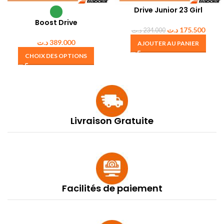
Drive Junior 23 Girl
Boost Drive
د.ت
175.500
د.ت
234.000
د.ت
389.000
AJOUTER AU PANIER
CHOIX DES OPTIONS
Livraison Gratuite
Facilités de paiement