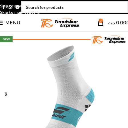
Skip to navigation
Skip to main content
0
MENU
د.ت
0.00
NEW