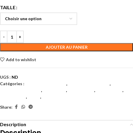
TAILLE
AJOUTER AU PANIER
Add to wishlist
UGS :
ND
Catégories :
Accessoires textiles
,
Accessoires textiles
,
Accessoires textiles
,
Badminton
,
Chaussettes
,
Chaussettes
,
Chaussettes
,
Padel
,
Tennis
Share:
Description
Description