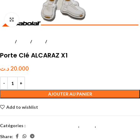
Click to enlarge
Accueil
Tennis
Divers
Accessoires et Goodies*
Porte Clé ALCARAZ X1
د.ت
20.000
AJOUTER AU PANIER
Add to wishlist
Catégories :
Accessoires et Goodies*
,
Divers
,
Tennis
Share: