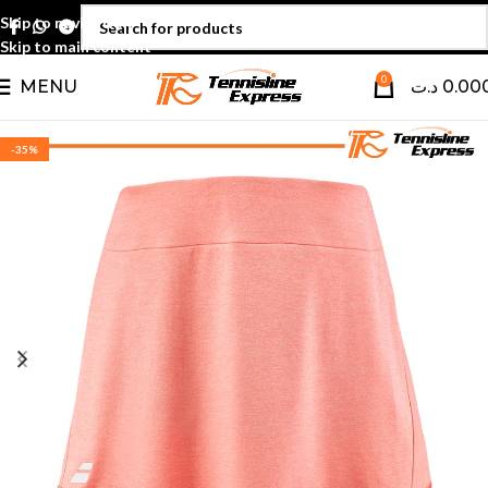
Skip to navigation
Skip to main content
0
MENU
د.ت
0.00
-35%