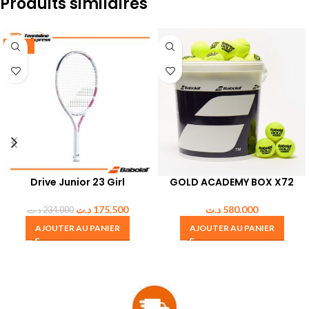
Produits similaires
-25%
Drive Junior 23 Girl
GOLD ACADEMY BOX X72
د.ت
175.500
د.ت
580.000
د.ت
234.000
AJOUTER AU PANIER
AJOUTER AU PANIER