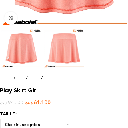
Click to enlarge
Accueil
Padel
Textile
Juniors et enfants
Play Skirt Girl
د.ت
61.100
د.ت
94.000
TAILLE