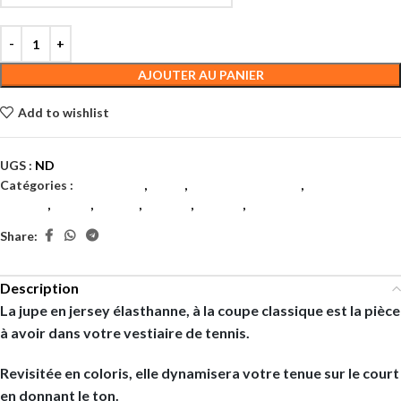
AJOUTER AU PANIER
Add to wishlist
UGS :
ND
Catégories :
Badminton
,
Filles
,
Juniors et enfants
,
Juniors et
enfants
,
Padel
,
Tennis
,
Textile
,
Textile
,
Textiles
Share:
Description
La jupe en jersey élasthanne, à la coupe classique est la pièce
à avoir dans votre vestiaire de tennis.
Revisitée en coloris, elle dynamisera votre tenue sur le court
en donnant le ton.