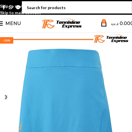
Skip to navigation
Skip to main content
0
MENU
د.ت
0.00
-50%