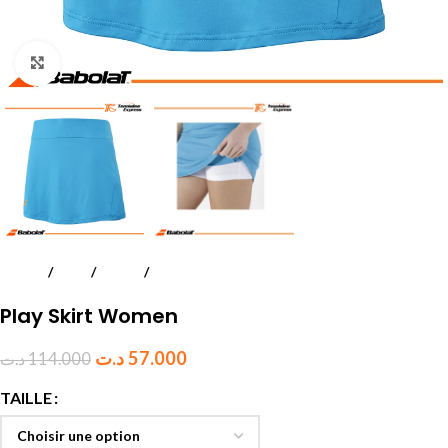
Click to enlarge
Accueil
Padel
Textile
Femmes
Play Skirt Women
د.ت
57.000
د.ت
114.000
TAILLE