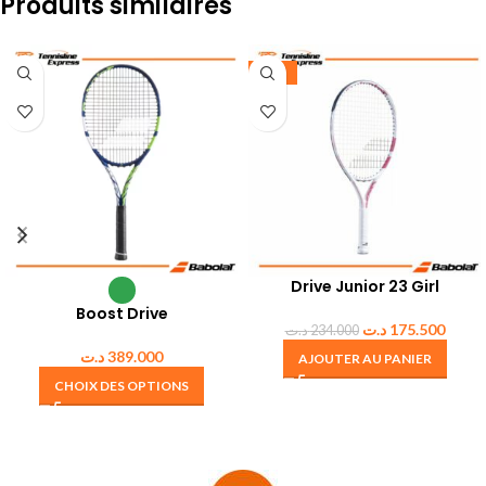
Produits similaires
-25%
Drive Junior 23 Girl
Boost Drive
د.ت
175.500
د.ت
234.000
د.ت
389.000
AJOUTER AU PANIER
CHOIX DES OPTIONS