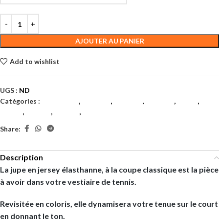
AJOUTER AU PANIER
Add to wishlist
UGS :
ND
Catégories :
Badminton
,
Femmes
,
Femmes
,
Femmes
,
Padel
,
Tennis
,
Textile
,
Textile
,
Textiles
Share:
Description
La jupe en jersey élasthanne, à la coupe classique est la pièce
à avoir dans votre vestiaire de tennis.
Revisitée en coloris, elle dynamisera votre tenue sur le court
en donnant le ton.