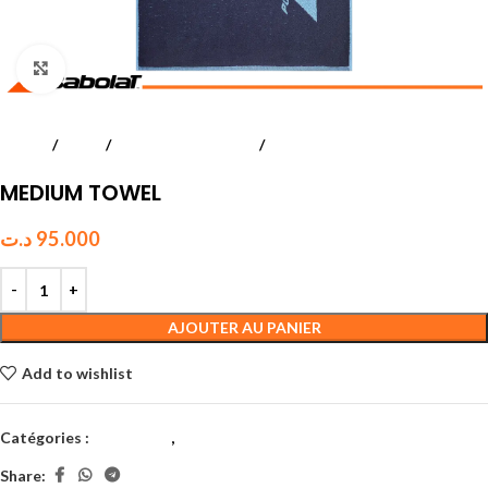
Click to enlarge
Accueil
Tennis
Accessoires textiles
Serviettes
MEDIUM TOWEL
د.ت
95.000
AJOUTER AU PANIER
Add to wishlist
Catégories :
Serviettes
,
Tennis
Share: